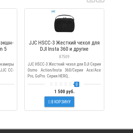
 экшн-
JJC HSCC-3 Жесткий чехол для
J
n 5
DJI Insta 360 и другие
прикр
аналогичные экшн-камеры
экшн
87509
-камеры
JJC HSCC-3 Жесткий чехол для DJI Серия
JJC HSC
 JJC CC-
Osmo Action/Insta 360/Серия Ace/Ace
клеткой д
Pro, GoPro. Серия HERO,..
фото камер
0
1 500 руб.
В КОРЗИНУ