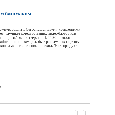
ым башмаком
дежную защиту. Он оснащен двумя креплениями
ет, улучшая качество ваших видеоблогов или
ное резьбовое отверстие 1/4"-20 позволяет
работе кнопок камеры, быстросъемных портов,
но заменить, не снимая чехол. Этот продукт
и