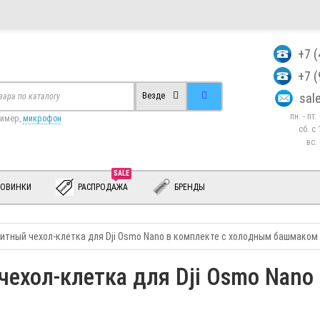
+7 
+7 
sa
Везде
пн. - пт
ример,
микрофон
сб. c 
вс.
SALE
ОВИНКИ
РАСПРОДАЖА
БРЕНДЫ
итный чехол-клетка для Dji Osmo Nano в комплекте с холодным башмаком
ехол-клетка для Dji Osmo Nano