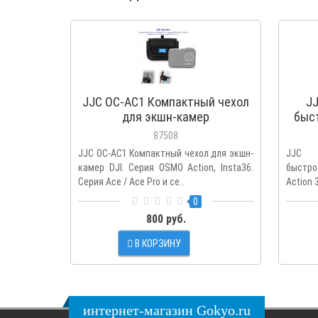
JJC OC-AC1 Компактный чехол
J
для экшн-камер
быс
DJ
87508
JJC OC-AC1 Компактный чехол для экшн-
JJC
камер DJI. Серия OSMO Action, Insta36.
быстро
Серия Ace / Ace Pro и се..
Action 
0
800 руб.
В КОРЗИНУ
интернет-магазин Gokyo.ru