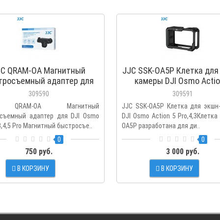
JC QRAM-OA Магнитный
JJC SSK-OA5P Клетка для
тросъемный адаптер для
камеры DJI Osmo Actio
I Osmo Action 3,4,5 Pro
Pro,4,3
309590
309591
 QRAM-OA Магнитный
JJC SSK-OA5P Клетка для экшн
съемный адаптер для DJI Osmo
DJI Osmo Action 5 Pro,4,3Клетка
3,4,5 Pro Магнитный быстросъе..
OA5P разработана для ди..
0
0
750 руб.
3 000 руб.
В КОРЗИНУ
В КОРЗИНУ