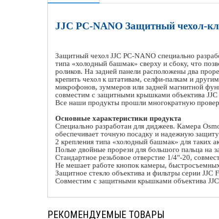
JJC
PC
-
NANO
Защитный чехол-кл
Защитный чехол
JJC
PC
-
NANO
специально разраб
типа «холодный башмак» сверху и сбоку, что поз
роликов. На задней панели расположены два проре
крепить чехол к штативам, селфи-палкам и други
микрофонов, зуммеров или задней магнитной фун
совместим с защитными крышками объектива
JJC
Все наши продукты прошли многократную проверк
Основные характеристики продукта
Специально разработан для диджеев. Камера
Osm
обеспечивает точную посадку и надежную защиту
2 крепления типа «холодный башмак» для таких а
Полые двойные прорези для большого пальца на з
Стандартное резьбовое отверстие 1/4"-20, совме
Не мешает работе кнопок камеры, быстросъемных
Защитное стекло объектива и фильтры серии
JJC
F
Совместим с защитными крышками объектива
JJC
РЕКОМЕНДУЕМЫЕ ТОВАРЫ