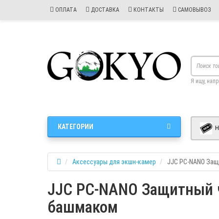
ОПЛАТА
ДОСТАВКА
КОНТАКТЫ
САМОВЫВОЗ
Я ищу, нап
КАТЕГОРИИ
Н
Аксессуары для экшн-камер
JJC PC-NANO Защ
JJC PC-NANO Защитный ч
башмаком