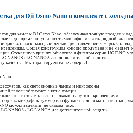
етка для
Dji
Osmo
Nano
в комплекте с холодн
отан для камеры
DJ
Osmo
Nano
, обеспечивая точную посадку и на
воляет одновременно установить микрофон и светодиодный видеосв
зи для большого пальца, облегчающие извлечение камеры. Стандарт
м креплениям. Общая конструкция хорошо продумана и не мешает 
кции. Стеклянную крышку объектива и фильтры серии
JJC
F
-
NO
мож
LC
-
NANOS
/
LC
-
NANOA
для дополнительной защиты.
у качества. Мы гарантируем ваше доверие!
o
Nano
ксессуаров, как светодиодные лампы и микрофоны
адней панели облегчают снятие камеры
стимое со штативами, селфи-палками и другими креплениями
 портов, микрофон, зуммер или функция задней магнитной защелк
-
NO
можно заменить, не снимая чехол
LC
-
NANOS
/
LC
-
NANOA
для дополнительной защиты