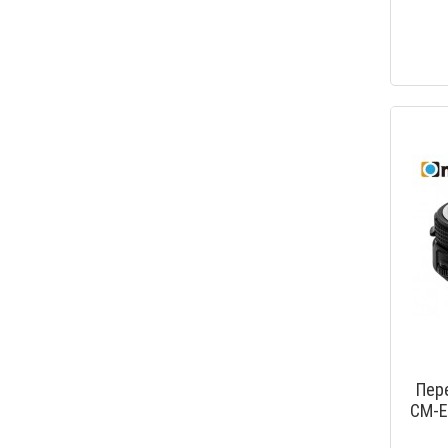
Пер
CM-E
to 