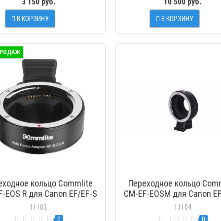
3 150 руб.
10 500 руб.
В КОРЗИНУ
В КОРЗИНУ
ПРОС
ПРОДАЖ
еходное кольцо Commlite
Переходное кольцо Comm
-EOS R для Canon EF/EF-S
CM-EF-EOSM для Canon EF
тивы на байонет EOSR RF-
объективы на байонет C
11103
11104
ount Full-frame камеры
EOS-M беззеркальные к
0
0