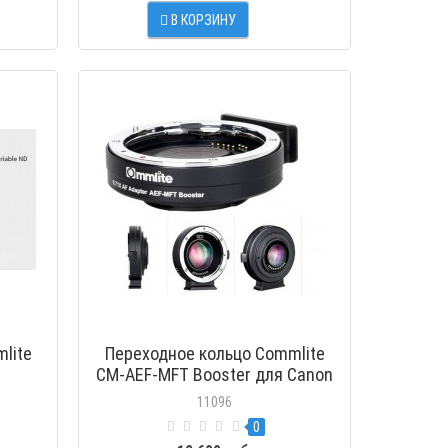
В КОРЗИНУ
МОТР
ПРОСМОТР
lite
Переходное кольцо Commlite
CM-AEF-MFT Booster для Canon
EF на Micro 4/3 камеры
11096
0