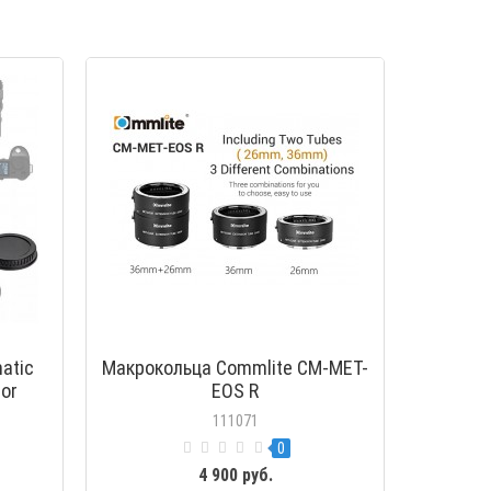
МОТР
ПРОСМОТР
atic
Макрокольца Commlite CM-MET-
for
EOS R
-Mount
111071
0
4 900 руб.