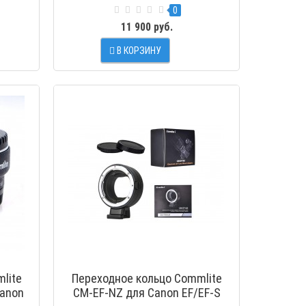
Fujifilm FX беззеркальных
0
камеры
11 900 руб.
В КОРЗИНУ
МОТР
ПРОСМОТР
lite
Переходное кольцо Commlite
Canon
CM-EF-NZ для Canon EF/EF-S