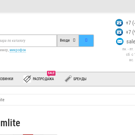
+7 
+7 
sa
Везде
пн. - пт
ример,
микрофон
сб. c 
вс.
SALE
ОВИНКИ
РАСПРОДАЖА
БРЕНДЫ
ite
mlite