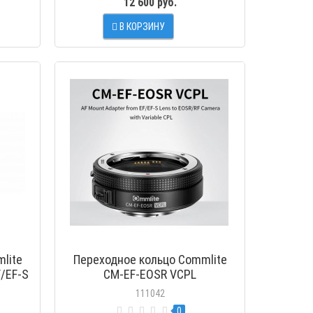
12 600 руб.
В КОРЗИНУ
МОТР
ПРОСМОТР
lite
Переходное кольцо Commlite
/EF-S
CM-EF-EOSR VCPL
anon
111042
амеры
0