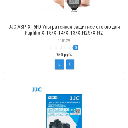
JJC ASP-XT5FD Ультратонкая защитное стекло для
Fujifilm X-T5/X-T4/X-T3/X-H2S/X-H2
110129
0
750 руб.