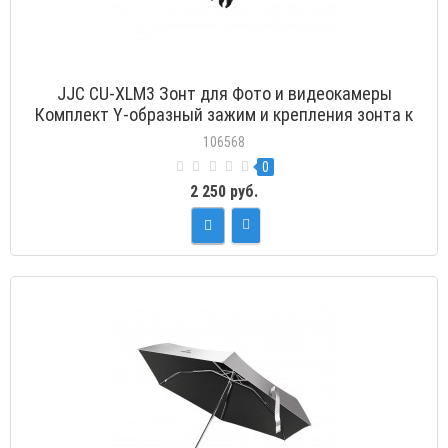
JJC CU-XLM3 Зонт для Фото и видеокамеры
Комплект Y-образный зажим и крепления зонта к
камере
106568
0
2 250 руб.