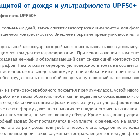
защитой от дождя и ультрафиолета UPF50+
афиолета UPF50+
я солнечных дней, также служит светоотражающим зонтом для фот
ьшенной контрастностью; Внешнее покрытие премиум-класса из т
сальный аксессуар, который можно использовать как в дождливую,
щим зонтом для фотографирования. При использовании в качестве
оздавая нежный и обволакивающий свет, снижающий контрастность
рафов. Расположите серебристую поверхность зонта на соответст
 источник света, сводя к минимуму тени и обеспечивая приятное
ет без труда носить его с собой во время путешествий на свежем 
 из титаново-серебряного покрытия премиум-класса, устойчивог
азработана таким образом, чтобы капли воды легко соскальзывали,
инилом, обеспечивающим эффективную защиту от ультрафиолетовы
ет свою форму даже после многих лет надежного использования. С
и от намокания, не мешая вашему обзору. Кроме того, конструкция
обный захват. Зонт поставляется в комплекте. с ремешком на запя
ного ветра и дождя или удобно повесьте его, когда он не использ
я солнечных дней, также служит светоотражающим зонтом для фото