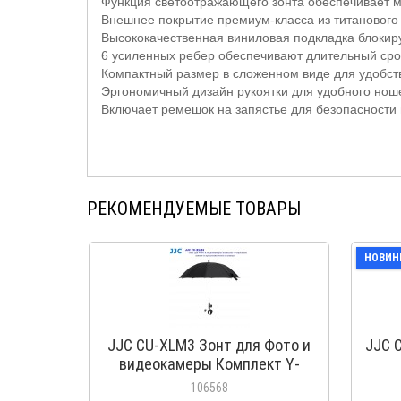
Функция светоотражающего зонта обеспечивает 
Внешнее покрытие премиум-класса из титанового
Высококачественная виниловая подкладка блокир
6 усиленных ребер обеспечивают длительный ср
Компактный размер в сложенном виде для удобст
Эргономичный дизайн рукоятки для удобного нош
Включает ремешок на запястье для безопасности 
РЕКОМЕНДУЕМЫЕ ТОВАРЫ
НОВИН
JJC CU-XLM3 Зонт для Фото и
JJC C
видеокамеры Комплект Y-
образный зажим и крепления
106568