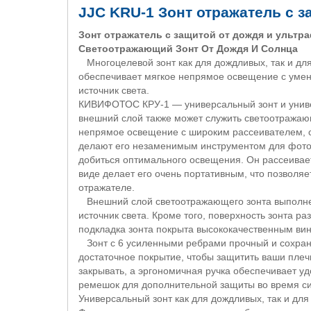
JJC KRU-1 Зонт отражатель с 
Зонт отражатель с защитой от дождя и ультр
Светоотражающий Зонт От Дождя И Солнца
Многоцелевой зонт как для дождливых, так и дл
обеспечивает мягкое непрямое освещение с умен
источник света.
КИВИФОТОС КРУ-1 — универсальный зонт и универ
внешний слой также может служить светоотражаю
непрямое освещение с широким рассеивателем, с
делают его незаменимым инструментом для фотог
добиться оптимального освещения. Он рассеивает
виде делает его очень портативным, что позволя
отражателе.
Внешний слой светоотражающего зонта выполнен
источник света. Кроме того, поверхность зонта р
подкладка зонта покрыта высококачественным в
Зонт с 6 усиленными ребрами прочный и сохраня
достаточное покрытие, чтобы защитить ваши плеч
закрывать, а эргономичная ручка обеспечивает уд
ремешок для дополнительной защиты во время силь
Универсальный зонт как для дождливых, так и дл