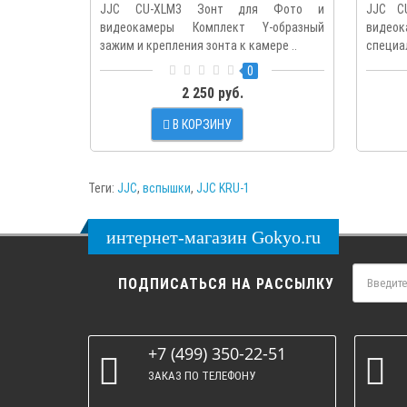
зонта к камере
JJC CU-XLM3 Зонт для Фото и
JJC C
видеокамеры Комплект Y-образный
видеок
зажим и крепления зонта к камере ..
специа
0
2 250 руб.
В КОРЗИНУ
Теги:
JJC
,
вспышки
,
JJC KRU-1
интернет-магазин Gokyo.ru
ПОДПИСАТЬСЯ НА РАССЫЛКУ
+7 (499) 350-22-51
ЗАКАЗ ПО ТЕЛЕФОНУ