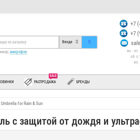
+7 
+7 
sa
Везде
пн. - пт
ример,
микрофон
сб. c 
вс.
SALE
ОВИНКИ
РАСПРОДАЖА
БРЕНДЫ
 Umbrella for Rain & Sun
ль с защитой от дождя и ультр