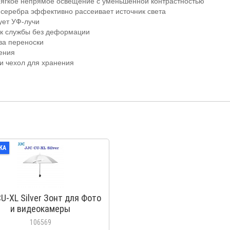
мягкое непрямое освещение с уменьшенной контрастностью
 серебра эффективно рассеивает источник света
ует УФ-лучи
ок службы без деформации
ва переноски
ения
и чехол для хранения
КА
U-XL Silver Зонт для Фото
и видеокамеры
106569