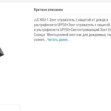
Краткое описание
JJC KRU-1 Зонт отражатель с защитой от дождя и
ультрафиолета UPF50+Зонт отражатель с защитой
и ультрафиолета UPF50+Светоотражающий Зонт О
Солнца Многоцелевой зонт как для дождливых, так
солнеч...
Читать далее...