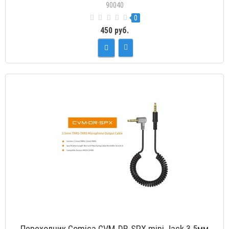
90040
0
450 руб.
Переходник Comica CVM-DR-SPX mini Jack 3.5мм