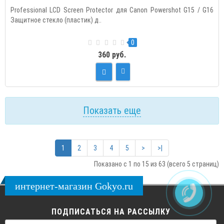
Professional LCD Screen Protector для Canon Powershot G15 / G16
Защитное стекло (пластик) д..
0
360 руб.
Показать еще
1
2
3
4
5
>
>|
Показано с 1 по 15 из 63 (всего 5 страниц)
интернет-магазин Gokyo.ru
ПОДПИСАТЬСЯ НА РАССЫЛКУ