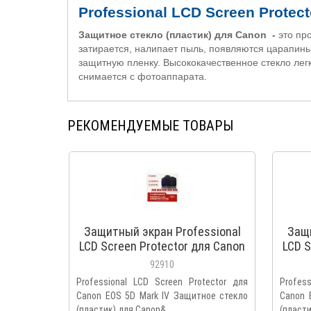
Professional LCD Screen Protec
Защитное стекло (пластик) для Canon -
это пр
затирается, налипает пыль, появляются царапины
защитную пленку. Высококачественное стекло лег
снимается с фотоаппарата.
РЕКОМЕНДУЕМЫЕ ТОВАРЫ
Защитный экран Professional
Защи
LCD Screen Protector для Canon
LCD S
EOS 5D mark IV
92910
Professional LCD Screen Protector для
Profes
Canon EOS 5D Mark IV Защитное стекло
Canon 
(пластик) для Canon&..
(пласти