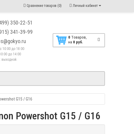
Сравнение товаров (0)
Личный кабинет
(499) 350-22-51
(915) 341-39-99
0
Tоваров,
les@gokyo.ru
на
0 руб.
. с 10:00 до 18:00
10:00 до 14:00
 : выходной.
owershot G15 / G16
anon Powershot G15 / G16