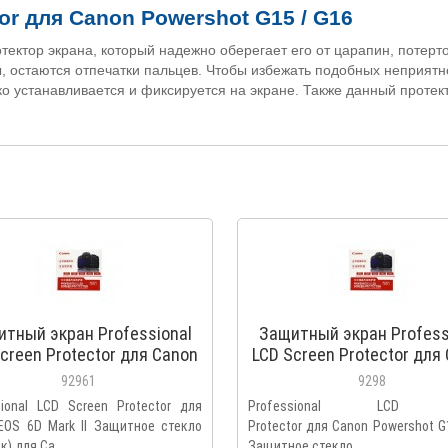
tor
для
Canon
Powershot G15 / G16
отектор экрана, который надежно оберегает его от царапин, потерт
, остаются отпечатки пальцев. Чтобы избежать подобных неприят
ко устанавливается и фиксируется на экране. Также данный протек
тный экран Professional
Защитный экран Profess
creen Protector для Canon
LCD Screen Protector для
EOS 6D Mark II
Powershot G11 / 12
92961
9298
sional LCD Screen Protector для
Professional LCD S
EOS 6D Mark II Защитное стекло
Protector для Canon Powershot G
к) для Ca..
Защитное стекло ..