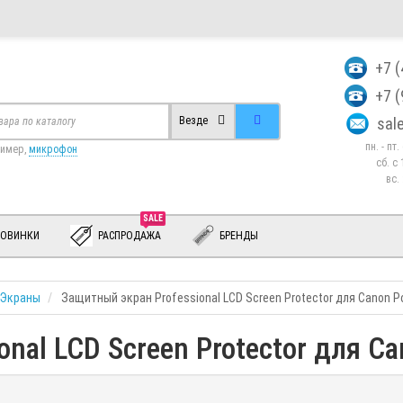
+7 
+7 
sa
Везде
пн. - пт
ример,
микрофон
сб. c 
вс.
SALE
ОВИНКИ
РАСПРОДАЖА
БРЕНДЫ
 Экраны
Защитный экран Professional LCD Screen Protector для Canon P
nal LCD Screen Protector для C