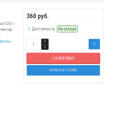
360 руб.
ot G15 /
Доступность:
На складе
отектор
,
Читать
В КОРЗИНУ
КУПИТЬ В 1 КЛИК