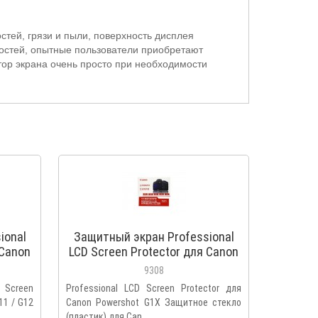
остей, грязи и пыли, поверхность дисплея
ностей, опытные пользователи приобретают
тор экрана очень просто при необходимости
ional
Защитный экран Professional
 Canon
LCD Screen Protector для Canon
Powershot G1X
9308
creen
Professional LCD Screen Protector для
11 / G12
Canon Powershot G1X Защитное стекло
(пластик) для Can..