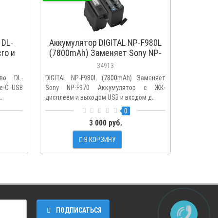
 DL-
Аккумулятор DIGITAL NP-F980L
Аккумул
ro и
(7800mAh) Заменяет Sony NP-
встрое
инфо
F970
34913
-f970,
во DL-
DIGITAL NP-F980L (7800mAh) Заменяет
Laleader 
e-C USB
Sony NP-F970 Аккумулятор с ЖК-
аккумуля
.
дисплеем и выходом USB и входом д..
Type-C с u
0
3 000 руб.
В КОРЗИНУ
ПОДПИСАТЬСЯ