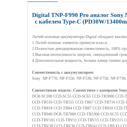
Digital TNP-F990 Pro
аналог
Sony 
с кабелем Type-C
(PD30W/13400m
Литий-ионовые аккумуляторы Digital обладают высоко
1.Литий-ионные элементы премиум-класса.
2.Полностью декодированная совместимость, 100% пра
3.Высокая интенсивность энергии, сверхдлинный срок
4.Дополнительная мощность, больше камер съемки для
Совместимость с аккумулятором:
Sony NP-F770, NP-F550, NP-F530, NP-F750, NP-F730,
Совместимая модель: Совместимо с камерами
Son
DCR
-
SC
100
CCD
-
SC
55
CCD
-
SC
65
CCD
-
TR
3000
CCD
-
CCD-TR516 CCD-TR555 CCD-TR67 CCD-TR716 CCD-
CCD-TR818 CCD-TR84 CCD-TR87 CCD-TR910 CCD-T
CCD-TR940 DCR-TR7000 CCD-TR3300 CCD-SC55 CC
CCD-TRV101 CCD-TRV11 CCD-TRV15 CCD-TRV215 
CCD-TRV30 CCD-TRV36 CCD-TRV41 CCD-TRV43 CC