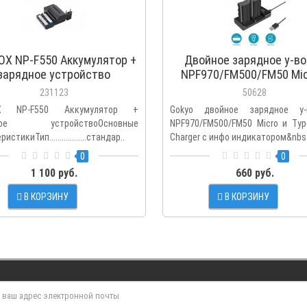
OX NP-F550 Аккумулятор +
Двойное зарядное у-во
зарядное устройство
NPF970/FM500/FM50 Mic
Type-C USB Charger с 
231123
50628
индикатором для Sony np
OX NP-F550 Аккумулятор +
Gokyo двойное зарядное у-
np-fm500 и np-fm50
дное устройствоОсновные
NPF970/FM500/FM50 Micro и Typ
истикиТип..................стандар..
Charger с инфо индикатором&nbs.
0
0
1 100 руб.
660 руб.
В КОРЗИНУ
В КОРЗИНУ