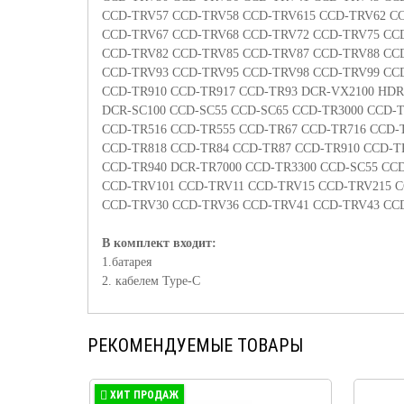
CCD-TRV57 CCD-TRV58 CCD-TRV615 CCD-TRV62 C
CCD-TRV67 CCD-TRV68 CCD-TRV72 CCD-TRV75 CC
CCD-TRV82 CCD-TRV85 CCD-TRV87 CCD-TRV88 CC
CCD-TRV93 CCD-TRV95 CCD-TRV98 CCD-TRV99 CC
CCD-TR910 CCD-TR917 CCD-TR93 DCR-VX2100 HD
DCR-SC100 CCD-SC55 CCD-SC65 CCD-TR3000 CCD-T
CCD-TR516 CCD-TR555 CCD-TR67 CCD-TR716 CCD-
CCD-TR818 CCD-TR84 CCD-TR87 CCD-TR910 CCD-T
CCD-TR940 DCR-TR7000 CCD-TR3300 CCD-SC55 CC
CCD-TRV101 CCD-TRV11 CCD-TRV15 CCD-TRV215 
CCD-TRV30 CCD-TRV36 CCD-TRV41 CCD-TRV43 CC
В комплект входит:
1.батарея
2. кабелем
Type
-
C
РЕКОМЕНДУЕМЫЕ ТОВАРЫ
ХИТ ПРОДАЖ