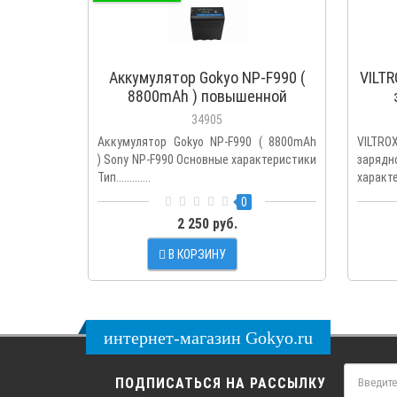
Аккумулятор Gokyo NP-F990 (
VILTR
8800mAh ) повышенной
ёмкости с индикатором
34905
Аккумулятор Gokyo NP-F990 ( 8800mAh
VILTR
) Sony NP-F990 Основные характеристики
заря
Тип.............
характер
0
2 250 руб.
В КОРЗИНУ
интернет-магазин Gokyo.ru
ПОДПИСАТЬСЯ НА РАССЫЛКУ