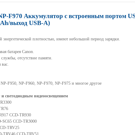
NP-F970 Аккумулятор с встроенным портом U
Ah/выход USB-A)
й энергетической плотностью, имеют небольшой период зарядки.
вая батарея
Canon
.
 службы, отсутствие памяти.
 вас.
 NP-F950, NP-F960, NP-F970, NP-F975 и многое другое
y
и светодиодным видеоосвещением
TR
3300
TR76
R917 CCD-TR930
D-SC65 CCD-TR3000
CCD-TRV25
D-TRV46 CCD-TRV51