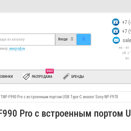
+7 
+7 
sa
Везде
пн. - пт
ример,
микрофон
сб. c 
вс.
SALE
ОВИНКИ
РАСПРОДАЖА
БРЕНДЫ
l TNP-F990 Pro с встроенным портом USB Type-C аналог Sony NP-F970
-F990 Pro с встроенным портом U