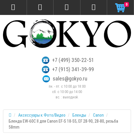
0
+7 (499) 350-22-51
+7 (915) 341-39-99
sales@gokyo.ru
пн. - пт. с 10:00 до 18:00
сб. c 10:00 до 14:00
вс. : выходной.
Аксессуары к Фото/Видео
Бленды
Canon
Бленда EW-60C II для Canon EF-S 18-55, EF 28-90, 28-80, резьба
58mm