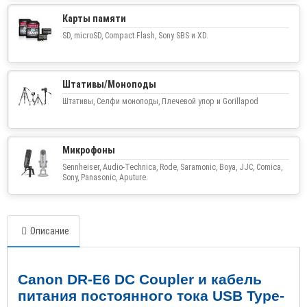
Карты памяти
SD, microSD, Compact Flash, Sony SBS и XD.
Штативы/Моноподы
Штативы, Селфи моноподы, Плечевой упор и Gorillapod
Микрофоны
Sennheiser, Audio-Technica, Rode, Saramonic, Boya, JJC, Comica,
Sony, Panasonic, Aputure.
Описание
Canon DR
-
E
6
DC Coupler
и кабель
питания постоянного тока
USB Type
-