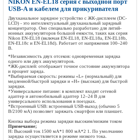
NIKON EN-EL18 серия с выходной порт
USB-A и кабелем для прикуривателя
Двухканальное зарядное устройство с ЖК-дисплеем (DC-
LCD)
-
это интеллектуальный двухканальный зарядный
концентратор. Оно специально разработано для литий-
ионных аккумуляторов большой емкости, таких как серия
Nikon EN-EL18 (включая EN-EL18, EN-EL18a, EN-EL18b,
EN-EL18c и EN-EL18d). Работает от напряжения 100–240
В.
*Независимость двух отсеков: одновременная зарядка
одного или двух аккумуляторов.
*ЖК-дисплей: отображает точное состояние аккумулятора
и процент заряда.
*Выбираемая скорость: режимы «L» (нормальный) для
медленной/быстрой зарядки и «H» (высокая) для быстрой
зарядки.
*Универсальное питание: в комплект входят сетевой
адаптер и автомобильный адаптер 12–24 В для
универсального использования в поездках.
*Встроенный USB: встроенный USB-выход (обычно 5
В/2100 мА) позволяет заряжать смартфон или планшет.
Кнопка выбора режима зарядки высоким/низким током
Примечание;
H: Высокий ток 1500 мА*1 800 мА*2 1. По умолчанию
зарядка осуществляется в режиме низкого тока.