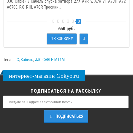
JJC Cable-F3 Кабель спуска затвора для A7R V, A7R VI, A7CII, A7V,
A6700, RX1R III, A7CR Тросики ..
0
650 руб.
В КОРЗИНУ
Теги:
JJC
,
Кабель
,
JJC CABLE-MT1M
интернет-магазин Gokyo.ru
ПОДПИСАТЬСЯ НА РАССЫЛКУ
ПОДПИСАТЬСЯ