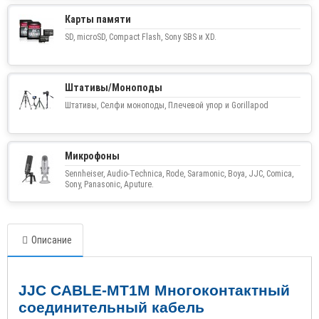
Карты памяти
SD, microSD, Compact Flash, Sony SBS и XD.
Штативы/Моноподы
Штативы, Селфи моноподы, Плечевой упор и Gorillapod
Микрофоны
Sennheiser, Audio-Technica, Rode, Saramonic, Boya, JJC, Comica,
Sony, Panasonic, Aputure.
Описание
JJC CABLE
-
MT
1
M
Многоконтактный
соединительный кабель