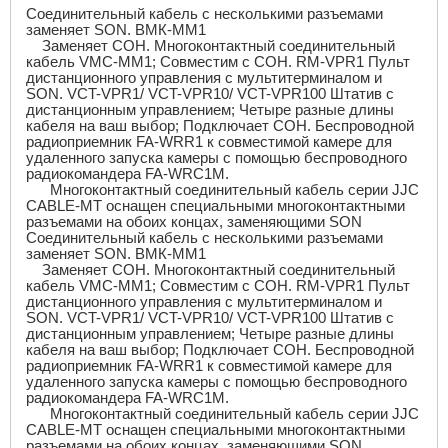
Соединительный кабель с несколькими разъемами
заменяет SON. ВМК-ММ1
Заменяет СОН. Многоконтактный соединительный
кабель VMC-MM1; Совместим с СОН. RM-VPR1 Пульт
дистанционного управления с мультитерминалом и
SON. VCT-VPR1/ VCT-VPR10/ VCT-VPR100 Штатив с
дистанционным управлением; Четыре разные длины
кабеля на ваш выбор; Подключает СОН. Беспроводной
радиоприемник FA-WRR1 к совместимой камере для
удаленного запуска камеры с помощью беспроводного
радиокомандера FA-WRC1M.
Многоконтактный соединительный кабель серии JJC
CABLE-MT оснащен специальными многоконтактными
разъемами на обоих концах, заменяющими SON
Соединительный кабель с несколькими разъемами
заменяет SON. ВМК-ММ1
Заменяет СОН. Многоконтактный соединительный
кабель VMC-MM1; Совместим с СОН. RM-VPR1 Пульт
дистанционного управления с мультитерминалом и
SON. VCT-VPR1/ VCT-VPR10/ VCT-VPR100 Штатив с
дистанционным управлением; Четыре разные длины
кабеля на ваш выбор; Подключает СОН. Беспроводной
радиоприемник FA-WRR1 к совместимой камере для
удаленного запуска камеры с помощью беспроводного
радиокомандера FA-WRC1M.
Многоконтактный соединительный кабель серии JJC
CABLE-MT оснащен специальными многоконтактными
разъемами на обоих концах, заменяющими SON