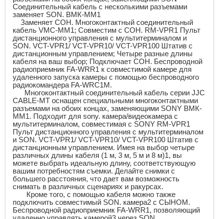
Соединительный кабель с несколькими разъемами
заменяет SON. ВМК-ММ1
Заменяет СОН. Многоконтактный соединительный
кабель VMC-MM1; Совместим с СОН. RM-VPR1 Пульт
дистанционного управления с мультитерминалом и
SON. VCT-VPR1/ VCT-VPR10/ VCT-VPR100 Штатив с
дистанционным управлением; Четыре разные длины
кабеля на ваш выбор; Подключает СОН. Беспроводной
радиоприемник FA-WRR1 к совместимой камере для
удаленного запуска камеры с помощью беспроводного
радиокомандера FA-WRC1M.
Многоконтактный соединительный кабель серии JJC
CABLE-MT оснащен специальными многоконтактными
разъемами на обоих концах, заменяющими SON
Y
ВМК-
ММ1. Подходит для
sony
. камера/видеокамера с
мультитерминалом, совместимая с SON
Y
RM-VPR1
Пульт дистанционного управления с мультитерминалом
и SON. VCT-VPR1/ VCT-VPR10/ VCT-VPR100 Штатив с
дистанционным управлением. Имея на выбор четыре
различных длины кабеля (1 м, 3 м, 5 м и 8 м)1, вы
можете выбрать идеальную длину, соответствующую
вашим потребностям съемки. Делайте снимки с
большего расстояния, что дает вам возможность
снимать в различных сценариях и ракурсах.
Кроме того, с помощью кабеля можно также
подключить совместимый SON. камера2 с СЫНОМ.
Беспроводной радиоприемник FA-WRR1, позволяющий
удаленно управлять камерой3 через SON.