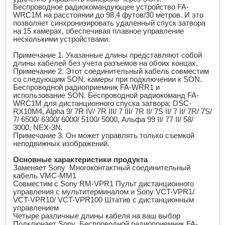
Беспроводное радиокомандующее устройство FA-
WRC1M на расстоянии до 98,4 футов/30 метров. И это
позволяет синхронизировать удаленный спуск затвора
на 15 камерах, обеспечивая плавное управление
несколькими устройствами.
Примечание 1. Указанные длины представляют собой
длины кабелей без учета разъемов на обоих концах.
Примечание 2. Этот соединительный кабель совместим
со следующим SON. камеры при подключении к SON.
Беспроводной радиоприемник FA-WRR1 и
использование SON. Беспроводной радиокоманд FA-
WRC1M для дистанционного спуска затвора: DSC-
RX10M4, Alpha 9/ 7R IV/ 7R III/ 7 III/ 7R II/ 7S II/ 7 II/ 7R/ 7S/
7/ 6500/ 6300/ 6000/ 5100/ 5000, Альфа 99 II/ 77 II/ 58/
3000, NEX-3N.
Примечание 3. Он может управлять только съемкой
неподвижных изображений.
Основные характеристики продукта
Заменяет
Sony
Многоконтактный соединительный
кабель VMC-MM1
Совместим с
Sony
RM-VPR1 Пульт дистанционного
управления с мультитерминалом и S
ony
VCT-VPR1/
VCT-VPR10/ VCT-VPR100 Штатив с дистанционным
управлением
Четыре различные длины кабеля на ваш выбор
Подключает
Sony
Беспроводной радиоприемник FA-