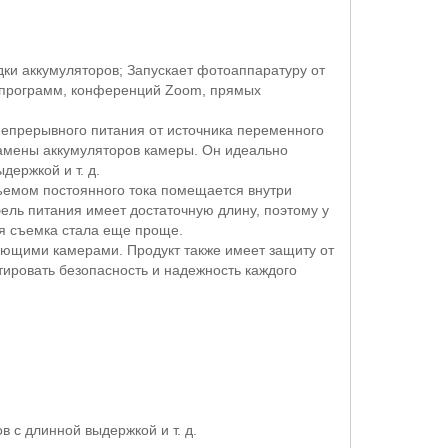
ки аккумуляторов; Запускает фотоаппаратуру от
и программ, конференций
Zoom
, прямых
епрерывного питания от источника переменного
замены аккумуляторов камеры. Он идеально
держкой и т. д.
зъемом постоянного тока помещается внутри
ель питания имеет достаточную длину, поэтому у
ая съемка стала еще проще.
вующими камерами. Продукт также имеет защиту от
тировать безопасность и надежность каждого
в с длинной выдержкой и т.
д.