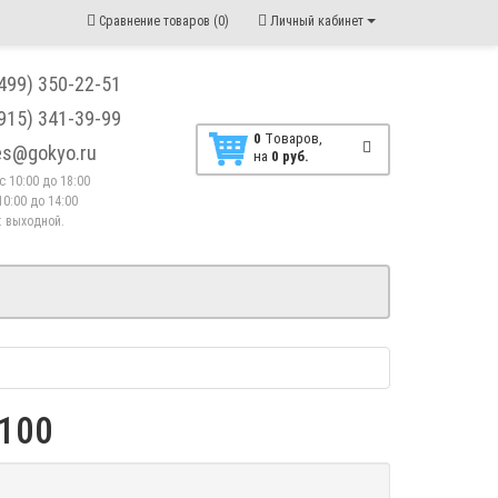
Сравнение товаров (0)
Личный кабинет
(499) 350-22-51
(915) 341-39-99
0
Tоваров,
les@gokyo.ru
на
0 руб.
. с 10:00 до 18:00
10:00 до 14:00
 : выходной.
Z100