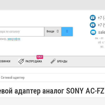
+7 
+7 
sa
Везде
пн. - пт
ример,
микрофон
сб. c 
вс.
SALE
ОВИНКИ
РАСПРОДАЖА
БРЕНДЫ
 Сетевой адаптер
вой адаптер аналог SONY AC-F