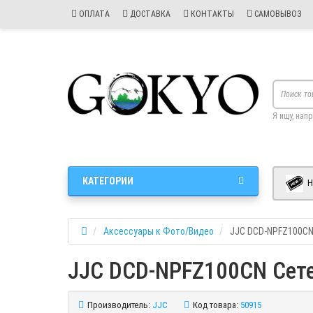
ОПЛАТА
ДОСТАВКА
КОНТАКТЫ
САМОВЫВОЗ
Я ищу, нап
КАТЕГОРИИ
Н
Аксессуары к Фото/Видео
JJC DCD-NPFZ100CN
JJC DCD-NPFZ100CN Сете
Производитель:
JJC
Код товара:
50915