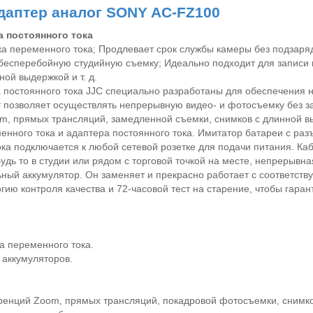
даптер аналог SONY AC-FZ100
а постоянного тока
 переменного тока; Продлевает срок службы камеры без подзаряд
 бесперебойную студийную съемку; Идеально подходит для запис
ной выдержкой и т.
д.
 постоянного тока
JJC
специально разработаны для обеспечения н
кт позволяет осуществлять непрерывную видео- и фотосъемку без 
om
, прямых трансляций, замедленной съемки, снимков с длинной вы
нного тока и адаптера постоянного тока. Имитатор батареи с ра
ка подключается к любой сетевой розетке для подачи питания. Каб
удь то в студии или рядом с торговой точкой на месте, непрерывн
ный аккумулятор. Он заменяет и прекрасно работает с соответст
ию контроля качества и 72-часовой тест на старение, чтобы гаран
а переменного тока.
 аккумуляторов.
еренций
Zoom
, прямых трансляций, покадровой фотосъемки, снимко