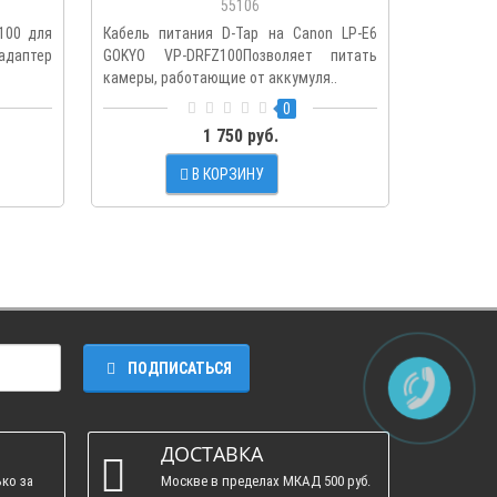
55106
100 для
Кабель питания D-Tap на Canon LP-E6
DC Coupl
адаптер
GOKYO VP-DRFZ100Позволяет питать
постоянн
камеры, работающие от аккумуля..
папа) Опис
0
1 750 руб.
В КОРЗИНУ
ПОДПИСАТЬСЯ
ДОСТАВКА
ко за
Москве в пределах МКАД 500 руб.