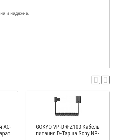
сна и надежна.
я AC-
GOKYO VP-DRFZ100 Кабель
DC C
арат
питания D-Tap на Sony NP-
Перехо
ор NP-
FZ100