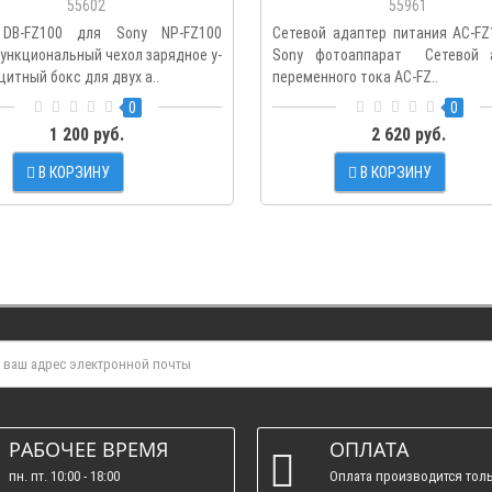
55602
55961
FZ100
 DB-FZ100 для Sony NP-FZ100
Сетевой адаптер питания AC-FZ
ункциональный чехол зарядное у-
Sony фотоаппарат Сетевой 
щитный бокс для двух а..
переменного тока AC-FZ..
0
0
1 200 руб.
2 620 руб.
В КОРЗИНУ
В КОРЗИНУ
РАБОЧЕЕ ВРЕМЯ
ОПЛАТА
пн. пт. 10:00 - 18:00
Оплата производится толь