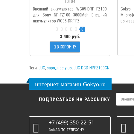
10104
Внешний аккумулятор WG05-DRF FZ100
Gokyo
для Sony NP-FZ100 3800Mah Внешний
Многоф
аккумулятор WG05-DRF FZ..
во и за
0
3 400 руб.
В КОРЗИНУ
Теги:
JJC
,
зарядное у-во
,
JJC DCD-NPFZ100CN
интернет-магазин Gokyo.ru
ПОДПИСАТЬСЯ НА РАССЫЛКУ
+7 (499) 350-22-51
ЗАКАЗ ПО ТЕЛЕФОНУ