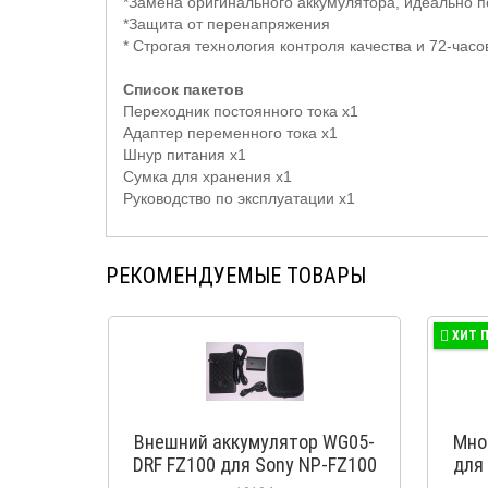
*Замена оригинального аккумулятора, идеально п
*Защита от перенапряжения
* Строгая технология контроля качества и 72-часо
Список пакетов
Переходник постоянного тока
x
1
Адаптер переменного тока
x
1
Шнур питания
x
1
Сумка для хранения
x
1
Руководство по эксплуатации
x
1
РЕКОМЕНДУЕМЫЕ ТОВАРЫ
ХИТ 
Внешний аккумулятор WG05-
Мно
DRF FZ100 для Sony NP-FZ100
для