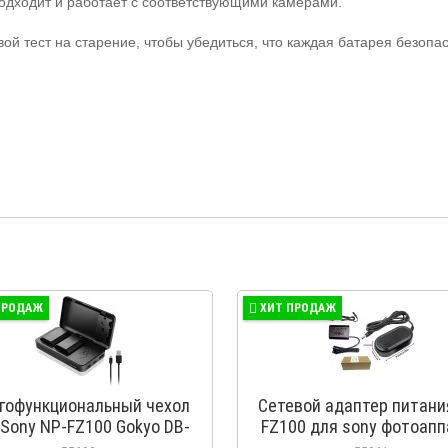
одходит и работает с соответствующими камерами.
вой тест на старение, чтобы убедиться, что каждая батарея безопа
ПРОДАЖ
ХИТ ПРОДАЖ
гофункциональный чехол
Сетевой адаптер питани
 Sony NP-FZ100 Gokyo DB-
FZ100 для sony фотоапп
FZ100
использующий аккумулят