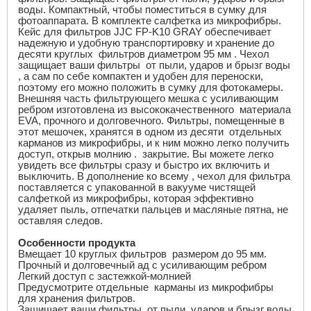
воды. Компактный, чтобы поместиться в сумку для
фотоаппарата. В комплекте салфетка из микрофибры.
Кейс для фильтров
JJC FP
-
K
10
GRAY
обеспечивает
надежную и удобную транспортировку и хранение до
десяти круглых фильтров диаметром 95 мм . Чехол
защищает ваши фильтры от пыли, ударов и брызг воды
, а сам по себе компактен и удобен для переноски,
поэтому его можно положить в сумку для фотокамеры.
Внешняя часть фильтрующего мешка с усиливающим
ребром изготовлена ​​из высококачественного материала
EVA
, прочного и долговечного. Фильтры, помещенные в
этот мешочек, хранятся в одном из десяти отдельных
карманов из микрофибры, и к ним можно легко получить
доступ, открыв молнию .
закрытие.
Вы можете легко
увидеть все фильтры сразу и быстро их включить и
выключить. В дополнение ко всему , чехол для фильтра
поставляется с упакованной в вакууме чистящей
салфеткой из микрофибры, которая эффективно
удаляет пыль, отпечатки пальцев и масляные пятна, не
оставляя следов.
Особенности продукта
Вмещает 10 круглых фильтров размером до 95 мм.
Прочный и долговечный ад с усиливающим ребром
Легкий доступ с застежкой-молнией
Предусмотрите отдельные карманы из микрофибры
для хранения фильтров.
Защищает ваши фильтры от пыли, ударов и брызг воды