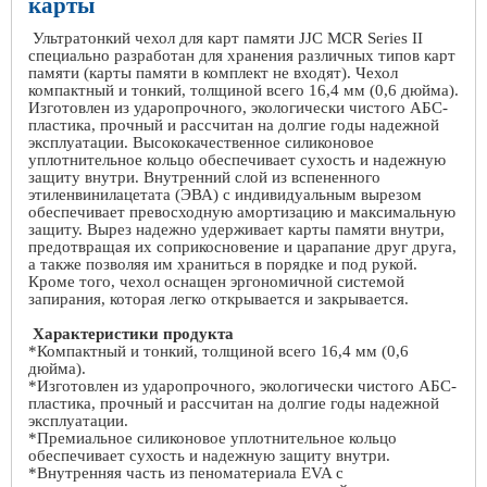
карты
Ультратонкий
чехол
для
карт
памяти
JJC MCR Series II
специально
разработан
для
хранения
различных
типов
карт
памяти
(
карты
памяти в комплект не входят). Чехол
компактный и тонкий, толщиной всего 16,4 мм (0,6 дюйма).
Изготовлен из ударопрочного, экологически чистого АБС-
пластика, прочный и рассчитан на долгие годы надежной
эксплуатации. Высококачественное силиконовое
уплотнительное кольцо обеспечивает сухость и надежную
защиту внутри. Внутренний слой из вспененного
этиленвинилацетата (ЭВА) с индивидуальным вырезом
обеспечивает превосходную амортизацию и максимальную
защиту. Вырез надежно удерживает карты памяти внутри,
предотвращая их соприкосновение и царапание друг друга,
а также позволяя им храниться в порядке и под рукой.
Кроме того, чехол оснащен эргономичной системой
запирания, которая легко открывается и закрывается.
Характеристики продукта
*Компактный и тонкий, толщиной всего 16,4 мм (0,6
дюйма).
*Изготовлен из ударопрочного, экологически чистого АБС-
пластика, прочный и рассчитан на долгие годы надежной
эксплуатации.
*Премиальное силиконовое уплотнительное кольцо
обеспечивает сухость и надежную защиту внутри.
*Внутренняя часть из пеноматериала
EVA
с