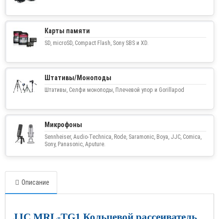
Карты памяти
SD, microSD, Compact Flash, Sony SBS и XD.
Штативы/Моноподы
Штативы, Селфи моноподы, Плечевой упор и Gorillapod
Микрофоны
Sennheiser, Audio-Technica, Rode, Saramonic, Boya, JJC, Comica,
Sony, Panasonic, Aputure.
Описание
JJC MRL-TG1 Кольцевой рассеиватель