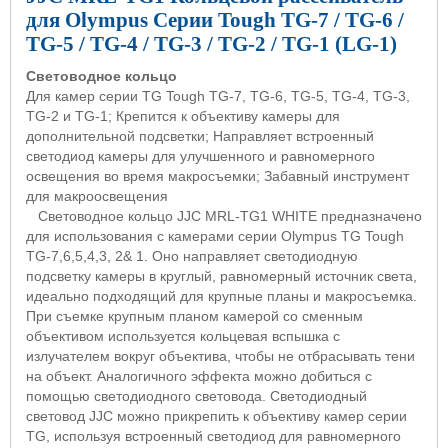
для Olympus Серии Tough TG-7 / TG-6 /
TG-5 / TG-4 / TG-3 / TG-2 / TG-1 (LG-1)
Световодное кольцо
Для камер серии TG Tough TG-7, TG-6, TG-5, TG-4, TG-3,
TG-2 и TG-1; Крепится к объективу камеры для
дополнительной подсветки; Направляет встроенный
светодиод камеры для улучшенного и равномерного
освещения во время макросъемки; Забавный инструмент
для макроосвещения
Световодное кольцо
JJC
MRL
-
TG
1
WHITE
предназначено
для использования с камерами серии
Olympus
TG
Tough
TG
-7,6,5,4,3, 2& 1. Оно направляет светодиодную
подсветку камеры в круглый, равномерный источник света,
идеально подходящий для крупные планы и макросъемка.
При съемке крупным планом камерой со сменным
объективом используется кольцевая вспышка с
излучателем вокруг объектива, чтобы не отбрасывать тени
на объект. Аналогичного эффекта можно добиться с
помощью светодиодного световода. Светодиодный
световод
JJC
можно прикрепить к объективу камер серии
TG
, используя встроенный светодиод для равномерного