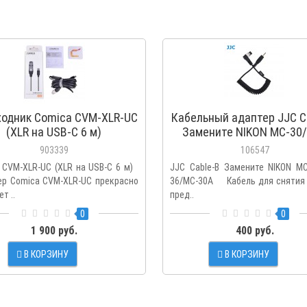
ходник Comica CVM-XLR-UC
Кабельный адаптер JJC C
(XLR на USB-C 6 м)
Замените NIKON MC-30
36/MC-30A
903339
106547
 CVM-XLR-UC (XLR на USB-C 6 м)
JJC Cable-B Замените NIKON MC
р Comica CVM-XLR-UC прекрасно
36/MC-30A Кабель для снятия
т ..
пред..
0
0
1 900 руб.
400 руб.
В КОРЗИНУ
В КОРЗИНУ