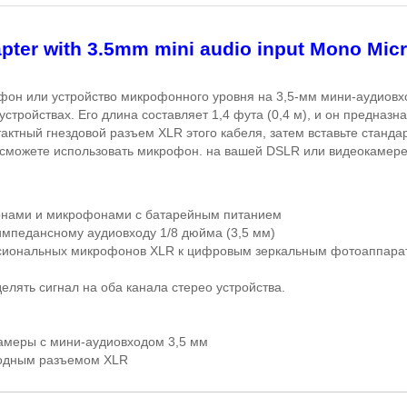
er with 3.5mm mini audio input Mono Micr
фон или устройство микрофонного уровня на 3,5-мм мини-аудиовхо
стройствах. Его длина составляет 1,4 фута (0,4 м), и он предна
тактный гнездовой разъем
XLR
этого кабеля, затем вставьте станда
ы сможете использовать микрофон. на вашей
DSLR
или видеокамере
фонами и микрофонами с батарейным питанием
мпедансному аудиовходу 1/8 дюйма (3,5 мм)
ссиональных микрофонов
XLR
к цифровым зеркальным фотоаппарата
делять сигнал на оба канала стерео устройства.
амеры с мини-аудиовходом 3,5 мм
ходным разъемом
XLR