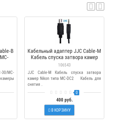
able-B
Кабельный адаптер JJC Cable-M
Кабель
/MC-
Кабель спуска затвора камер
PK1 З
Nikon типа MC-DC2
д
106543
-30/MC-
JJC Cable-M Кабель спуска затвора
JJC Cable
 камеры
камер Nikon типа MC-DC2 Кабель для
T200/Pen
снятия ..
CS-310 JJ
0
400 руб.
В КОРЗИНУ