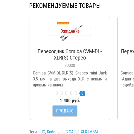
РЕКОМЕНДУЕМЫЕ ТОВАРЫ
Ожидание
Переходник Comica CVM-DL-
Пере
XLR(S) Стерео
90038
Comica CVM-DL-XLR(S) Стерео mini Jack
Comica
3.5 мм на два выхода XLR с левым и
Адапте
правым каналом ..
подойде
0
1 480 руб.
ПРОДАНО
Теги:
JJC
,
Кабель
,
JJC CABLE-XLR2MSM