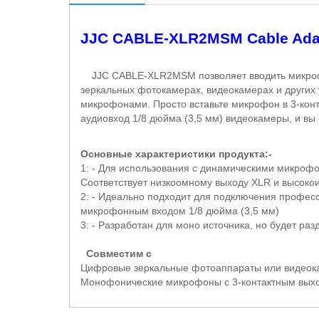
JJC CABLE-XLR2MSM Cable Adapt
JJC CABLE
-
XLR
2
MSM
позволяет вводить микро
зеркальных фотокамерах, видеокамерах и других у
микрофонами. Просто вставьте микрофон в 3-кон
аудиовход 1/8 дюйма (3,5 мм) видеокамеры, и в
Основные характеристики продукта:-
1: - Для использования с динамическими микро
Соответствует низкоомному выходу
XLR
и высокои
2: - Идеально подходит для подключения профе
микрофонным входом 1/8 дюйма (3,5 мм)
3: - Разработан для моно источника, но будет раз
Совместим с
Цифровые зеркальные фотоаппараты или видеок
Монофонические микрофоны с 3-контактным вы