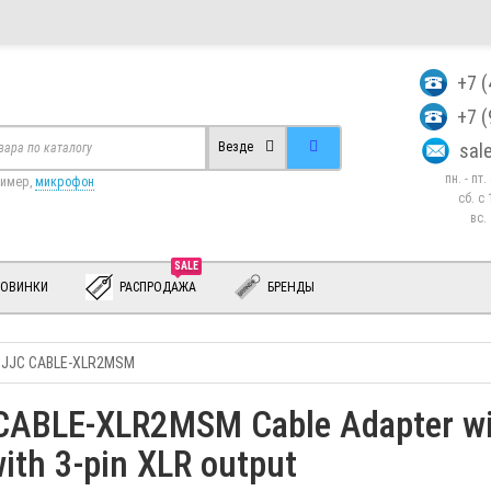
+7 
+7 
sa
Везде
пн. - пт
ример,
микрофон
сб. c 
вс.
SALE
ОВИНКИ
РАСПРОДАЖА
БРЕНДЫ
 JJC CABLE-XLR2MSM
ABLE-XLR2MSM Cable Adapter wi
ith 3-pin XLR output