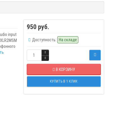
950 руб.
dio input
Доступность:
На складе
E-XLR2MSM
офонного
ть
В КОРЗИНУ
КУПИТЬ В 1 КЛИК