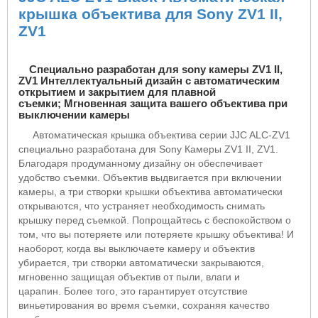
крышка объектива для
Sony ZV
1
II
,
ZV
1
Специально разработан для sony
камеры ZV1 II,
ZV1
Интеллектуальный дизайн с автоматическим
открытием и закрытием для плавной
съемки;
Мгновенная защита вашего объектива при
выключении камеры
Автоматическая крышка объектива серии
JJC
ALC
-
ZV
1
специально разработана для
Sony
Камеры
ZV
1
II
,
ZV
1.
Благодаря продуманному дизайну он обеспечивает
удобство съемки.
Объектив выдвигается при включении
камеры, а три створки крышки объектива автоматически
открываются, что устраняет необходимость снимать
крышку перед съемкой.
Попрощайтесь с беспокойством о
том, что вы потеряете или потеряете крышку объектива!
И
наоборот, когда вы выключаете камеру и объектив
убирается, три створки автоматически закрываются,
мгновенно защищая объектив от пыли, влаги и
царапин.
Более того, это гарантирует отсутствие
виньетирования во время съемки, сохраняя качество