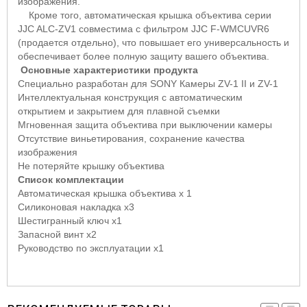
изображения.
Кроме того, автоматическая крышка объектива серии
JJC
ALC
-
ZV
1 совместима с фильтром
JJC
F
-
WMCUVR
6
(продается отдельно), что повышает его универсальность и
обеспечивает более полную защиту вашего объектива.
Основные характеристики продукта
Специально разработан для
SONY
Камеры
ZV
-1
II
и
ZV
-1
Интеллектуальная конструкция с автоматическим
открытием и закрытием для плавной съемки
Мгновенная защита объектива при выключении камеры
Отсутствие виньетирования, сохранение качества
изображения
Не потеряйте крышку объектива
Список комплектации
Автоматическая крышка объектива
x
1
Силиконовая накладка
x
3
Шестигранный ключ
x
1
Запасной винт
x
2
Руководство по эксплуатации
x
1