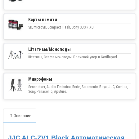
Карты памяти
SD, microSD, Compact Flash, Sony SBS и XD.
Штативы/Моноподы
Штативы, Селфи моноподы, Плечевой упор и Gorillapod
Микрофоны
Sennheiser, Audio-Technica, Rode, Saramonic, Boya, JJC, Comica,
Sony, Panasonic, Aputure.
Описание
JJC ALC
-
ZV
1
Black
Автоматическая