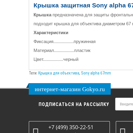
Крышка защитная Sony alpha
6
Крышка
предназначена для защиты фронтально
подходит крышка для объектива диаметром
67
Характеристики
Фиксация.................пружинная
Материал.................пластик
Цвет.................черный
Теги:
Крышка для объектива
,
Sony alpha 67mm
интернет-магазин Gokyo.ru
ПОДПИСАТЬСЯ НА РАССЫЛКУ
+7 (499) 350-22-51