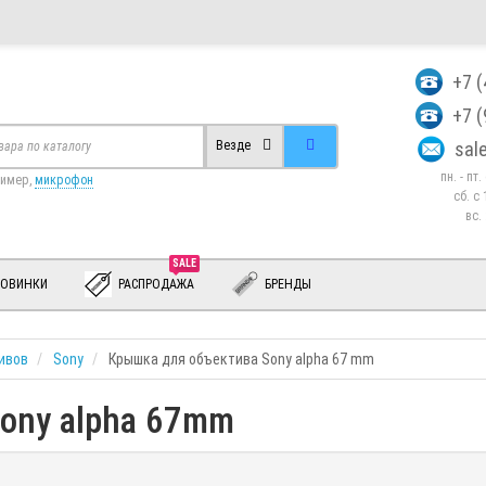
+7 
+7 
sa
Везде
пн. - пт
ример,
микрофон
сб. c 
вс.
SALE
ОВИНКИ
РАСПРОДАЖА
БРЕНДЫ
ивов
Sony
Крышка для объектива Sony alpha 67 mm
ony alpha 67mm