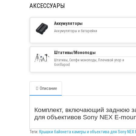
АКСЕССУАРЫ
Аккумуляторы
Аккумуляторы и батарейки
Штативы/Моноподы
Штативы, Селфи моноподы, Плечевой упор и
Gorillapod
Описание
Комплект, включающий заднюю з
для объективов Sony NEX E-moun
Теги:
Крышки байонета камеры и объектива для Sony NEX 