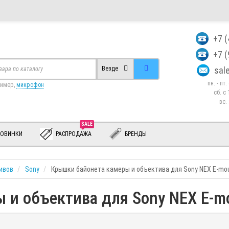
+7 
+7 
sa
Везде
пн. - пт
ример,
микрофон
сб. c 
вс.
SALE
ОВИНКИ
РАСПРОДАЖА
БРЕНДЫ
ивов
Sony
Крышки байонета камеры и объектива для Sony NEX E-mo
 и объектива для Sony NEX E-m