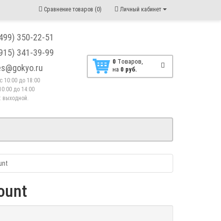
Сравнение товаров (0)
Личный кабинет
(499) 350-22-51
(915) 341-39-99
0
Tоваров,
les@gokyo.ru
на
0 руб.
. с 10:00 до 18:00
10:00 до 14:00
 : выходной.
unt
ount