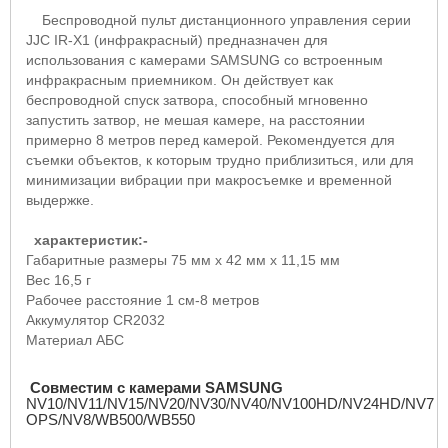
Беспроводной пульт дистанционного управления серии
JJC IR
-
X
1 (инфракрасный) предназначен для
использования с камерами
SAMSUNG
со встроенным
инфракрасным приемником. Он действует как
беспроводной спуск затвора, способный мгновенно
запустить затвор, не мешая камере, на расстоянии
примерно 8 метров перед камерой. Рекомендуется для
съемки объектов, к которым трудно приблизиться, или для
минимизации вибрации при макросъемке и временной
выдержке.
характеристик:-
Габаритные размеры 75 мм
x
42 мм
x
11,15 мм
Вес 16,5 г
Рабочее расстояние 1 см-8 метров
Аккумулятор
CR
2032
Материал
АБС
Совместим с камерами
SAMSUNG
NV
10/
NV
11/
NV
15/
NV
20/
NV
30/
NV
40/
NV
100
HD
/
NV
24
HD
/
NV
7
OPS
/
NV
8/
WB
500/
WB
550