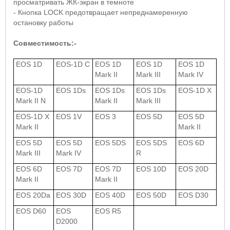
просматривать ЖК-экран в темноте
- Кнопка LOCK предотвращает непреднамеренную
остановку работы
Совместимость
:-
EOS 1D
EOS-1D C
EOS 1D
EOS 1D
EOS 1D
Mark II
Mark III
Mark IV
EOS-1D
EOS 1Ds
EOS 1Ds
EOS 1Ds
EOS-1D X
Mark II N
Mark II
Mark III
EOS-1D X
EOS 1V
EOS 3
EOS 5D
EOS 5D
Mark II
Mark II
EOS 5D
EOS 5D
EOS 5DS
EOS 5DS
EOS 6D
Mark III
Mark IV
R
EOS 6D
EOS 7D
EOS 7D
EOS 10D
EOS 20D
Mark II
Mark II
EOS 20Da
EOS 30D
EOS 40D
EOS 50D
EOS D30
EOS D60
EOS
EOS R5
D2000