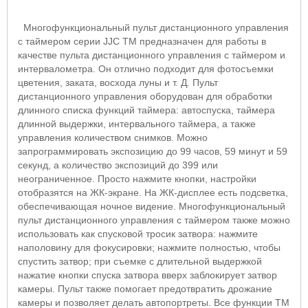
Многофункциональный пульт дистанционного управления
с таймером серии JJC TM предназначен для работы в
качестве пульта дистанционного управления с таймером и
интервалометра. Он отлично подходит для фотосъемки
цветения, заката, восхода луны и т. Д. Пульт
дистанционного управления оборудован для обработки
длинного списка функций таймера: автоспуска, таймера
длинной выдержки, интервального таймера, а также
управления количеством снимков. Можно
запрограммировать экспозицию до 99 часов, 59 минут и 59
секунд, а количество экспозиций до 399 или
неограниченное. Просто нажмите кнопки, настройки
отобразятся на ЖК-экране. На ЖК-дисплее есть подсветка,
обеспечивающая ночное видение. Многофункциональный
пульт дистанционного управления с таймером также можно
использовать как спусковой тросик затвора: нажмите
наполовину для фокусировки; нажмите полностью, чтобы
спустить затвор; при съемке с длительной выдержкой
нажатие кнопки спуска затвора вверх заблокирует затвор
камеры. Пульт также помогает предотвратить дрожание
камеры и позволяет делать автопортреты. Все функции TM