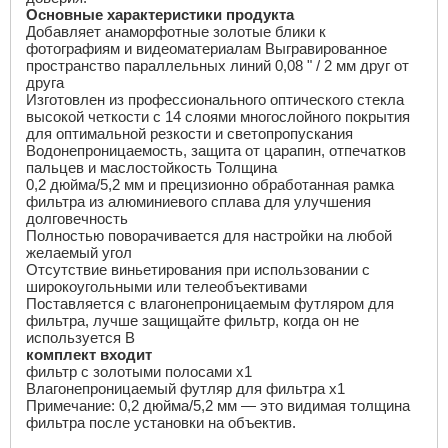
Основные характеристики продукта
Добавляет анаморфотные золотые блики к
фотографиям и видеоматериалам
Выгравированное
пространство параллельных линий 0,08 " / 2 мм друг от
друга
Изготовлен из профессионального оптического стекла
высокой четкости с 14 слоями многослойного покрытия
для оптимальной резкости и светопропускания
Водонепроницаемость, защита от царапин, отпечатков
пальцев и маслостойкость Толщина
0,2 дюйма/5,2 мм и прецизионно обработанная рамка
фильтра из алюминиевого сплава для улучшения
долговечность
Полностью поворачивается для настройки на любой
желаемый угол
Отсутствие виньетирования при использовании с
широкоугольными или телеобъективами
Поставляется с влагонепроницаемым футляром для
фильтра, лучше защищайте фильтр, когда он не
используется В
комплект входит
фильтр с золотыми полосами
x
1
Влагонепроницаемый футляр для фильтра
x
1
Примечание: 0,2 дюйма/5,2 мм — это видимая толщина
фильтра после установки на объектив.