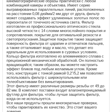
кинематографические образы практически с любой
комбинацией камеры и объектива.
Имеет серию
выгравированных параллельных линий, расположенных
на расстоянии 0,08 дюйма/2 мм друг от друга, фильтр
может создавать эффект удлиненных золотых полос по
горизонтали от точечного источника света. Фильтр
изготовлен из профессионального оптического стекла
высокой четкости с 14 слоями многослойного покрытия и
сопротивления. покрытие для оптимальной резкости и
светопропускания.Защитное покрытие также защищает
поверхность фильтра от царапин и отпечатков пальцев,
а также отталкивает воду и масло, что делает его
идеальным для использования в суровых условиях.
Кольцо фильтра изготовлено из алюминиевого сплава с
прецизионной механической обработкой.
Он полностью
вращающийся;
таким образом, вы можете настроить
эффект бликов под любым желаемым углом.
Кроме
того, конструкция с тонкой рамкой 0,2"/5,2 мм позволяет
использовать фильтр с широкоугольными или
телеобъективами без виньетирования.
Этот фильтр имеет различные размеры резьбы от 49 до
82 мм. В комплект поставки входит влагонепроницаемый
футляр для фильтра. чтобы лучше защитить фильтр,
когда он не используется.
Все наши продукты прошли многократные проверки,
чтобы гарантировать их качество. Это стоит вашего
доверия.