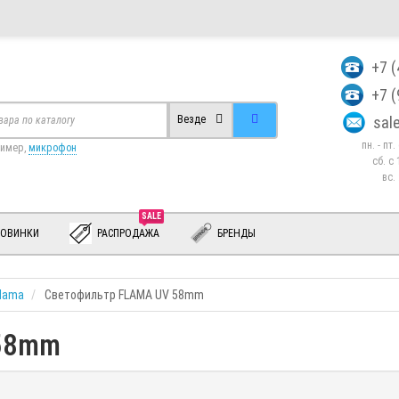
+7 
+7 
sa
Везде
пн. - пт
ример,
микрофон
сб. c 
вс.
SALE
ОВИНКИ
РАСПРОДАЖА
БРЕНДЫ
lama
Светофильтр FLAMA UV 58mm
 58mm