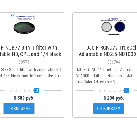
F-NCB77 3-in-1 filter with
JJC F-RCND77 TrueCol
table ND, CPL, and 1/4 black
Adjustable ND2.5-ND1000 F
mis teffect
98575
986704
B77 3-in-1 filter with adjustable ND,
JJC F-RCND77 TrueColor Adjustabl
nd 1/4 black mis teffect Фильтр
ND1000 Filter Фильтр JJC 
TrueColor Adjustable N..
0
0
5 500 руб.
6 200 руб.
В КОРЗИНУ
В КОРЗИНУ