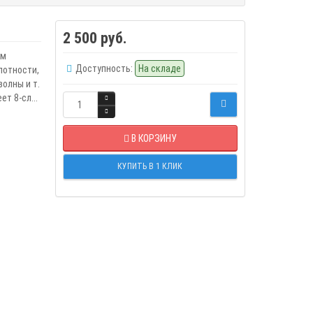
2 500 руб.
ом
Доступность:
На складе
лотности,
олны и т.
т 8-сл...
В КОРЗИНУ
КУПИТЬ В 1 КЛИК