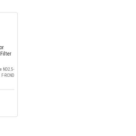
or
ilter
e ND2.5-
F-RCND