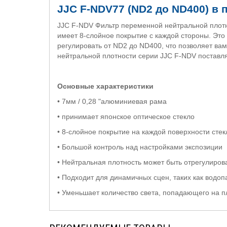
JJC F-NDV77 (ND2 до ND400) в
JJC F-NDV Фильтр переменной нейтральной плотнос
имеет 8-слойное покрытие с каждой стороны. Это
регулировать от ND2 до ND400, что позволяет ва
нейтральной плотности серии JJC F-NDV поставл
Основные характеристики
• 7мм / 0,28 "алюминиевая рама
• принимает японское оптическое стекло
• 8-слойное покрытие на каждой поверхности стек
• Большой контроль над настройками экспозиции
• Нейтральная плотность может быть отрегулиров
• Подходит для динамичных сцен, таких как водопад
• Уменьшает количество света, попадающего на пл