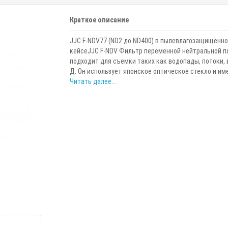
Краткое описание
JJC F-NDV77 (ND2 до ND400) в пылевлагозащищенн
кейсеJJC F-NDV Фильтр переменной нейтральной п
подходит для съемки таких как водопады, потоки, в
Д. Он использует японское оптическое стекло и имее
Читать далее...