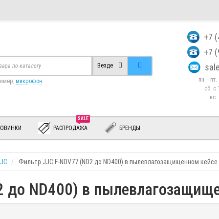
+7 
+7 
sa
Везде
пн. - пт
ример,
микрофон
сб. c 
вс.
SALE
ОВИНКИ
РАСПРОДАЖА
БРЕНДЫ
JJC
Фильтр JJC F-NDV77 (ND2 до ND400) в пылевлагозащищенном кейсе
2 до ND400) в пылевлагозащищ