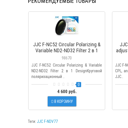
РЕКОМЕНДУЕМЫЕ ТОВАРЫ
JJC F-NC52 Circular Polarizing &
JJC 
Variable ND2-ND32 Filter 2 в 1
adjus
Design
98670
JJC F-NC52 Circular Polarizing & Variable
JJC F-NC
ND2-ND32 Filter 2 в 1 DesignКруговой
CPL, a
поляризационный ..
JJC..
0
4 600 руб.
В КОРЗИНУ
Теги:
JJC F-NDV77