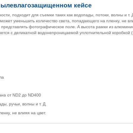
 пылевлагозащищенном кейсе
ти, подходит для съемки таких как водопады, потоки, волны и т. Д
 может уменьшить количество света, попадающего на пленку, не вл
м представлять фотографическое поле. А высота рамки из алюмин
яется с деликатной водонепроницаемой уплотнительной коробкой (
ла
ана от ND2 до ND400
ы, ручьи, волны и т. Д.
енку, не влияя на цвет.