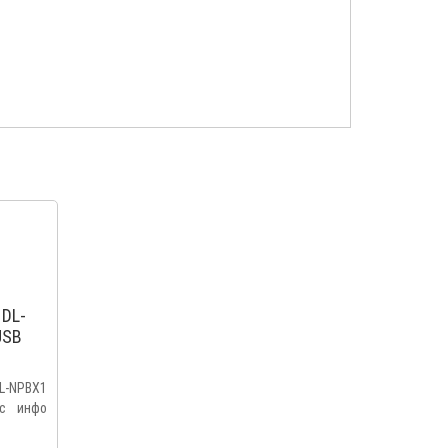
 DL-
USB
ором
L-NPBX1
 с инфо