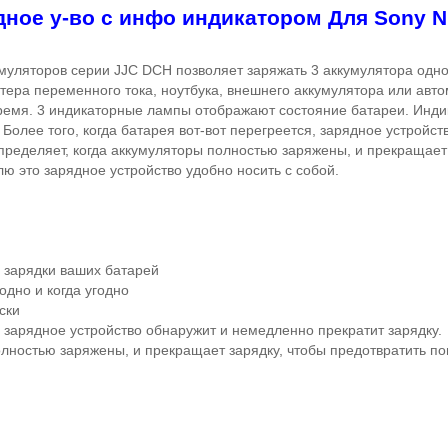
дное у-во с инфо индикатором Для
Sony 
ляторов серии JJC DCH позволяет заряжать 3 аккумулятора одно
ера переменного тока, ноутбука, внешнего аккумулятора или автом
ремя. 3 индикаторные лампы отображают состояние батареи. Инди
 Более того, когда батарея вот-вот перегреется, зарядное устройс
определяет, когда аккумуляторы полностью заряжены, и прекращает
ю это зарядное устройство удобно носить с собой.
 зарядки ваших батарей
одно и когда угодно
ски
, зарядное устройство обнаружит и немедленно прекратит зарядку.
олностью заряжены, и прекращает зарядку, чтобы предотвратить п