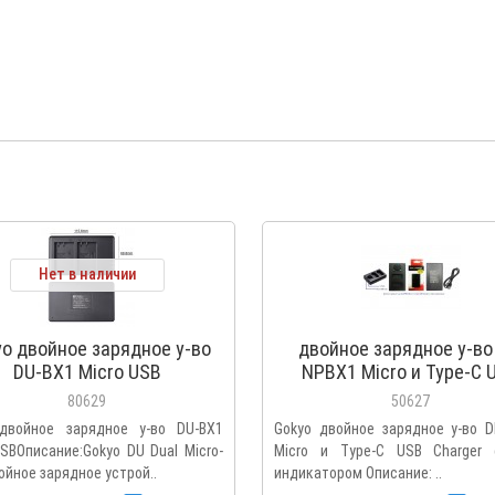
Нет в наличии
o двойное зарядное у-во
двойное зарядное у-во
DU-BX1 Micro USB
NPBX1 Micro и Type-C 
Charger с инфо индикат
80629
50627
двойное зарядное у-во DU-BX1
Gokyo двойное зарядное у-во D
USBОписание:Gokyo DU Dual Micro-
Micro и Type-C USB Charger
ойное зарядное устрой..
индикатором Описание: ..