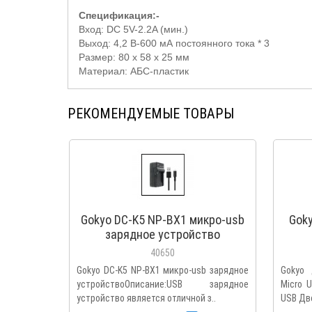
Спецификация:-
Вход: DC 5V-2.2A (мин.)
Выход: 4,2 В-600 мА постоянного тока * 3
Размер: 80 х 58 х 25 мм
Материал: АБС-пластик
РЕКОМЕНДУЕМЫЕ ТОВАРЫ
Gokyo DC-K5 NP-BX1 микро-usb
Goky
зарядное устройство
40650
Gokyo DC-K5 NP-BX1 микро-usb зарядное
Gokyo 
устройствоОписание:USB зарядное
Micro 
устройство является отличной з..
USB Дв