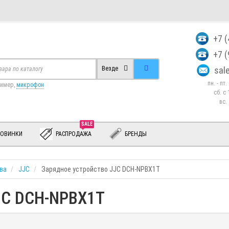
+7 
+7 
sa
Везде
пн. - пт
ример,
микрофон
сб. c 
вс.
SALE
ОВИНКИ
РАСПРОДАЖА
БРЕНДЫ
ва
JJC
Зарядное устройство JJC DCH-NPBX1T
JJC DCH-NPBX1T