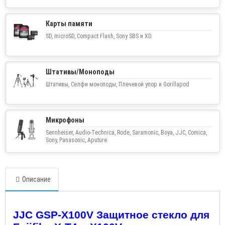
Карты памяти
SD, microSD, Compact Flash, Sony SBS и XD.
Штативы/Моноподы
Штативы, Селфи моноподы, Плечевой упор и Gorillapod
Микрофоны
Sennheiser, Audio-Technica, Rode, Saramonic, Boya, JJC, Comica,
Sony, Panasonic, Aputure.
Описание
JJC GSP
-
X
100
V
Защитное стекло для