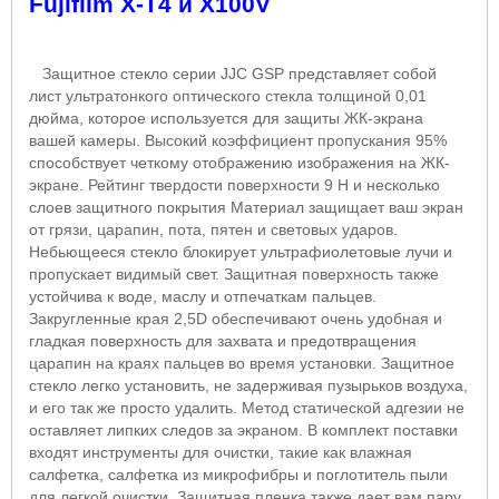
Fujifilm X-T4 и X100V
Защитное стекло серии
JJC GSP
представляет собой
лист ультратонкого оптического стекла толщиной 0,01
дюйма, которое используется для защиты ЖК-экрана
вашей камеры. Высокий коэффициент пропускания 95%
способствует четкому отображению изображения на ЖК-
экране. Рейтинг твердости поверхности 9
H
и несколько
слоев защитного покрытия Материал защищает ваш экран
от грязи, царапин, пота, пятен и световых ударов.
Небьющееся стекло блокирует ультрафиолетовые лучи и
пропускает видимый свет. Защитная поверхность также
устойчива к воде, маслу и отпечаткам пальцев.
Закругленные края 2,5
D
обеспечивают очень удобная и
гладкая поверхность для захвата и предотвращения
царапин на краях пальцев во время установки. Защитное
стекло легко установить, не задерживая пузырьков воздуха,
и его так же просто удалить. Метод статической адгезии не
оставляет липких следов за экраном. В комплект поставки
входят инструменты для очистки, такие как влажная
салфетка, салфетка из микрофибры и поглотитель пыли
для легкой очистки. Защитная пленка также дает вам пару