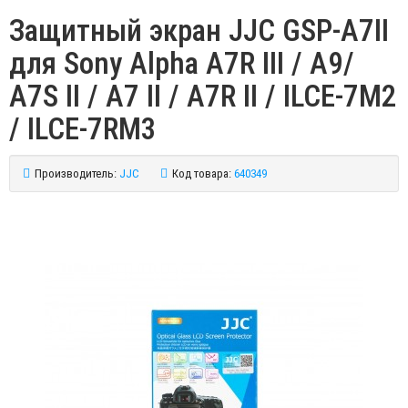
Защитный экран JJC GSP-A7II
для Sony Alpha A7R III / A9/
A7S II / A7 II / A7R II / ILCE-7M2
/ ILCE-7RM3
Производитель:
JJC
Код товара:
640349