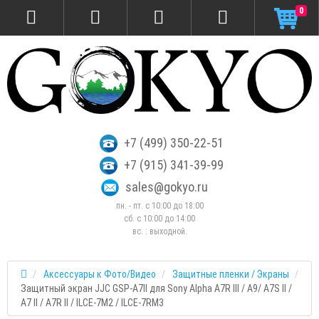
0
+7 (499) 350-22-51
+7 (915) 341-39-99
sales@gokyo.ru
пн. - пт. с 10:00 до 18:00
сб. c 10:00 до 14:00
вс. : выходной.
Аксессуары к Фото/Видео
Защитные пленки / Экраны
Защитный экран JJC GSP-A7II для Sony Alpha A7R III / A9/ A7S II /
A7 II / A7R II / ILCE-7M2 / ILCE-7RM3