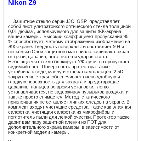
Nikon Z
9
Защитное стекло серии
JJC
GSP
представляет
собой лист ультратонкого оптического стекла толщиной
0,01 дюйма , используемого для защиты ЖК-экрана
вашей камеры. Высокий коэффициент пропускания 95
% способствует четкому отображению изображения на
ЖК-экране. Твердость поверхности составляет 9
H
и
несколько Слои защитного материала защищают экран
от грязи, царапин, пота, пятен и ударов света.
Небьющееся стекло блокирует УФ-лучи, но пропускает
видимый свет. Поверхность протектора также
устойчива к воде, маслу и отпечаткам пальцев. 2.5
D
закругленные края. обеспечивает очень удобную и
гладкую поверхность для захвата и предотвращает
царапины пальцев во время установки. легко
устанавливается, не задерживая пузырьков воздуха, и
так же просто снимается. Метод статического
приклеивания не оставляет липких следов на экране. В
комплект входят чистящие средства, такие как влажная
салфетка, чистящая салфетка из микрофибры и
поглотитель пыли для легкой очистки. Протектор также
дарит вам пару защитной пленки из ПЭТ для
дополнительного экрана камеры, в зависимости от
конкретной модели камеры.