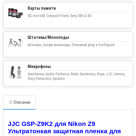
Карты памяти
SD, microSD, Compact Flash, Sony SBS и XD.
Штативы/Моноподы
Штативы, Селфи моноподы, Плечевой упор и Gorillapod
Микрофоны
Sennheiser, Audio-Technica, Rode, Saramonic, Boya, JJC, Comica,
Sony, Panasonic, Aputure.
Описание
JJC GSP
-
Z
9
K
2 для
Nikon Z
9
Ультратонкая защитная пленка для