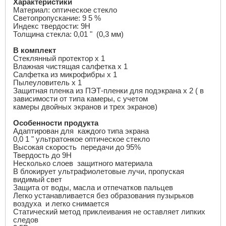
Характеристики
Материал: оптическое стекло
Светопропускание: 9 5 %
Индекс твердости: 9
H
Толщина стекла: 0,01 " (0,3 мм)
В комплект
Стеклянный протектор
x
1
Влажная чистящая салфетка
x
1
Салфетка из микрофибры
x
1
Пылеуловитель х 1
Защитная пленка из ПЭТ-пленки для подэкрана
x
2 ( в
зависимости от типа камеры, с учетом
камеры двойных экранов и трех экранов)
Особенности продукта
Адаптирован для каждого типа экрана
0,0 1 " ультратонкое оптическое стекло
Высокая скорость передачи до 95%
Твердость до 9
H
Несколько слоев защитного материала
B
блокирует ультрафиолетовые лучи, пропуская
видимый свет
Защита от воды, масла и отпечатков пальцев
Легко устанавливается без образования пузырьков
воздуха и легко снимается
Статический метод приклеивания не оставляет липких
следов