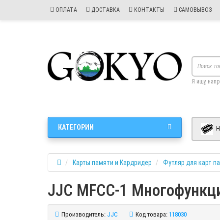
ОПЛАТА
ДОСТАВКА
КОНТАКТЫ
САМОВЫВОЗ
Я ищу, нап
КАТЕГОРИИ
Н
Карты памяти и Кардридер
Футляр для карт п
JJC MFCC-1 Многофункци
Производитель:
JJC
Код товара:
118030