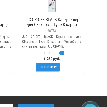
JJC CR-CFB BLACK Кард-ридер
J
ард-
для CFexpress Type B карты
акк
88753
рный
JJC CR-CFB BLACK Кард-ридер для
JJC BC-X 
-ридер
CFexpress Type B карты Устройство
360 X5/X
идер (3
считывания карт JJC CR-CFB..
AirTag Мн
0
1 750 руб.
В КОРЗИНУ