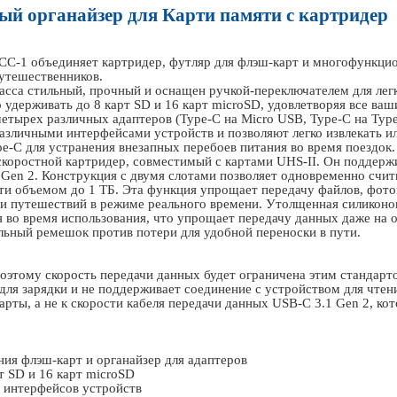
й органайзер для Карти памяти с картридер
CC
-1 объединяет картридер, футляр для флэш-карт и многофункцио
утешественников.
сса стильный, прочный и оснащен ручкой-переключателем для легк
 удерживать до 8 карт
SD
и 16 карт
microSD
, удовлетворяя все ваш
етырех различных адаптеров (
Type
-
C
на
Micro USB
,
Type
-
C
на
Typ
различными интерфейсами устройств и позволяют легко извлекать и
pe
-
C
для устранения внезапных перебоев питания во время поездок.
коростной картридер, совместимый с картами
UHS
-
II
. Он поддерж
1
Gen
2. Конструкция с двумя слотами позволяет одновременно счит
яти объемом до 1 ТБ. Эта функция упрощает передачу файлов, фот
ми путешествий в режиме реального времени. Утолщенная силиконо
 во время использования, что упрощает передачу данных даже на 
льный ремешок против потери для удобной переноски в пути.
поэтому скорость передачи данных будет ограничена этим стандарт
для зарядки и не поддерживает соединение с устройством для чтени
арты, а не к скорости кабеля передачи данных
USB
-
C
3.1
Gen
2, ко
ния флэш-карт и органайзер для адаптеров
рт
SD
и 16 карт
microSD
 интерфейсов устройств