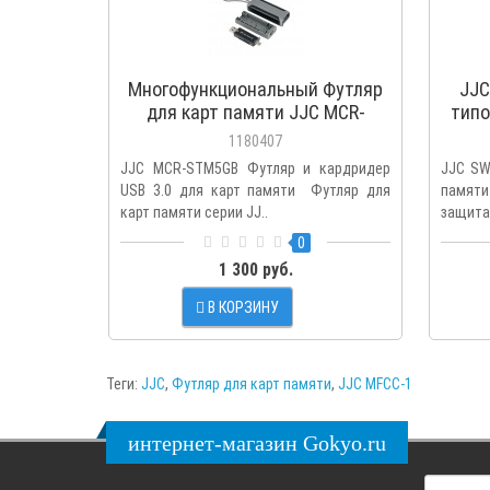
Многофункциональный Футляр
JJC
для карт памяти JJC MCR-
типо
STM5GB
1180407
JJC MCR-STM5GB Футляр и кардридер
JJC SW
USB 3.0 для карт памяти Футляр для
памят
карт памяти серии JJ..
защита 
0
1 300 руб.
В КОРЗИНУ
Теги:
JJC
,
Футляр для карт памяти
,
JJC MFCC-1
интернет-магазин Gokyo.ru