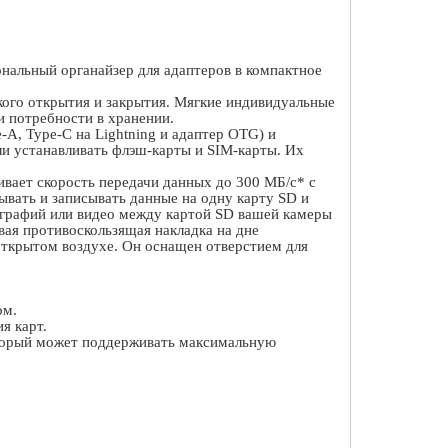
нальный органайзер для адаптеров в компактное
ого открытия и закрытия. Мягкие индивидуальные
и потребности в хранении.
e
-
A
,
Type
-
C
на
Lightning
и адаптер
OTG
) и
ли устанавливать флэш-карты и
SIM
-карты. Их
ивает скорость передачи данных до 300 МБ/с* с
ывать и записывать данные на одну карту
SD
и
ографий или видео между картой
SD
вашей камеры
вая противоскользящая накладка на дне
открытом воздухе. Он оснащен отверстием для
ом.
я карт.
торый может поддерживать максимальную