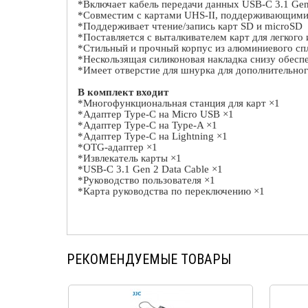
*Включает кабель передачи данных
USB
-
C
3.1
Ge
*Совместим с картами
UHS
-
II
, поддерживающими 
*Поддерживает чтение/запись карт
SD
и
microSD
*Поставляется с выталкивателем карт для легкого
*Стильный и прочный корпус из алюминиевого спл
*Нескользящая силиконовая накладка снизу обесп
*Имеет отверстие для шнурка для дополнительног
В комплект входит
*Многофункциональная станция для карт ×1
*Адаптер Type-C на Micro USB ×1
*Адаптер Type-C на Type-A ×1
*Адаптер Type-C на Lightning ×1
*OTG-адаптер ×1
*Извлекатель карты ×1
*USB-C 3.1 Gen 2 Data Cable ×1
*Руководство пользователя ×1
*Карта руководства по переключению ×1
РЕКОМЕНДУЕМЫЕ ТОВАРЫ