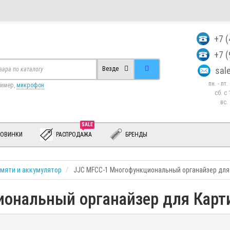
+7 
+7 
sa
Везде
пн. - пт
ример,
микрофон
сб. c 
вс.
SALE
ОВИНКИ
РАСПРОДАЖА
БРЕНДЫ
амяти и аккумулятор
JJC MFCC-1 Многофункциональный органайзер для 
ональный органайзер для Карти