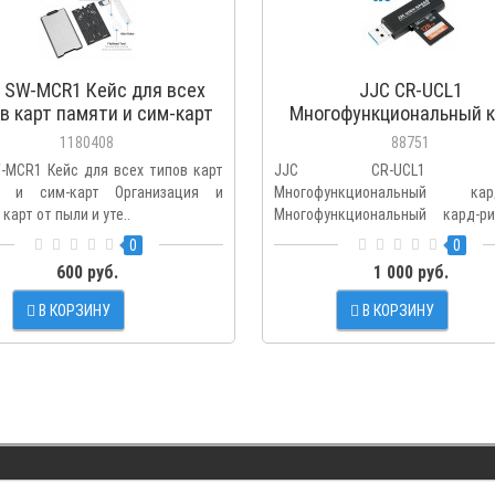
 SW-MCR1 Кейс для всех
JJC CR-UCL1
в карт памяти и сим-карт
Многофункциональный к
ридер
1180408
88751
-MCR1 Кейс для всех типов карт
JJC CR-UCL1 Че
и и сим-карт Организация и
Многофункциональный кард
карт от пыли и уте..
Многофункциональный кард-р
порта: USB 2..
0
0
600 руб.
1 000 руб.
В КОРЗИНУ
В КОРЗИНУ