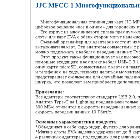
JJC MFCC
-1 Многофункциональны
Многофункциональная станция для карт
JJC
MF
цифровое решение «все в одном» для городских п
Его корпус из алюминиевого сплава премиум-кла
слоты для карт
EVA
с обеих сторон могут надежно
Съемный органайзер для адаптеров состоит из ч
выталкивателя карт. Эти адаптеры совместимы с 
можно подключать к кабелям передачи данных
Ty
Этот продукт также функционирует как высокос
помощью входящего в комплект кабеля
USB
-
C
3.
одну карту
microSD
, совместимые с картами пам
и телефоном на ходу, позволяя делиться момента
предотвращает скольжение или случайные падения
шнурка, что позволяет вам приобрести дополните
Примечание:
Все адаптеры соответствуют стандарту
USB
2.0, 
Адаптер
Type
-
C
на
Lightning
предназначен только 
300 МБ/с относится к скорости передачи данных к
скорость передачи данных 10 Гбит/с.
Основные характеристики продукта
*Объединяет в себе кард-ридер, футляр для хране
*Мягкие слоты
EVA
надежно удерживают до 8 ка
4 различных адаптера, подходящих для различных