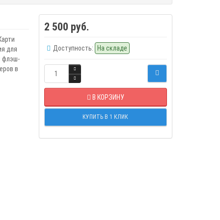
2 500 руб.
Карти
Доступность:
На складе
я для
я флэш-
еров в
В КОРЗИНУ
КУПИТЬ В 1 КЛИК