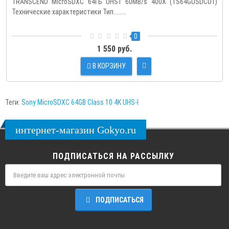
TRANSCEND MicroSDXC 64ГБ UHS1 60MB/s 400X (TS64GUSDCU1)
Технические характеристики Тип........
0
1 550 руб.
В КОРЗИНУ
Теги:
Sony MicroSDXC 64GB Class 10 4K UHS-I
интернет-магазин Gokyo.ru
ПОДПИСАТЬСЯ НА РАССЫЛКУ
ПОДПИСАТЬСЯ