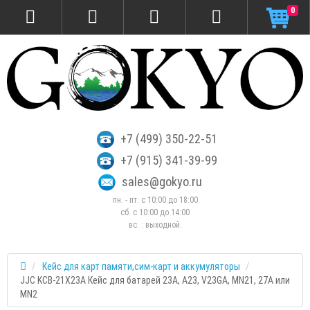
0
+7 (499) 350-22-51
+7 (915) 341-39-99
sales@gokyo.ru
пн. - пт. с 10:00 до 18:00
сб. c 10:00 до 14:00
вс. : выходной.
Кейс для карт памяти,cим-карт и аккумуляторы
JJC KCB-21X23A Кейс для батарей 23A, A23, V23GA, MN21, 27A или
MN2