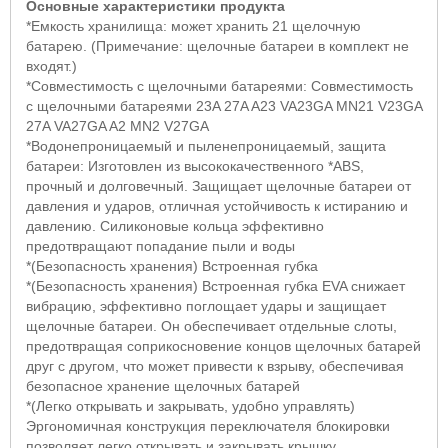
Основные характеристики продукта
*Емкость хранилища: может хранить 21 щелочную
батарею. (Примечание: щелочные батареи в комплект не
входят.)
*Совместимость с щелочными батареями: Совместимость
с щелочными батареями 23
A
27
A A
23
VA
23
GA MN
21
V
23
GA
27
A VA
27
GA A
2
MN
2
V
27
GA
*Водонепроницаемый и пыленепроницаемый, защита
батареи: Изготовлен из высококачественного *
ABS
,
прочный и долговечный. Защищает щелочные батареи от
давления и ударов, отличная устойчивость к истиранию и
давлению. Силиконовые кольца эффективно
предотвращают попадание пыли и воды
*(Безопасность хранения) Встроенная губка
*(Безопасность хранения) Встроенная губка
EVA
снижает
вибрацию, эффективно поглощает удары и защищает
щелочные батареи. Он обеспечивает отдельные слоты,
предотвращая соприкосновение концов щелочных батарей
друг с другом, что может привести к взрыву, обеспечивая
безопасное хранение щелочных батарей
*(Легко открывать и закрывать, удобно управлять)
Эргономичная конструкция переключателя блокировки
позволяет легко открывать и закрывать крышку