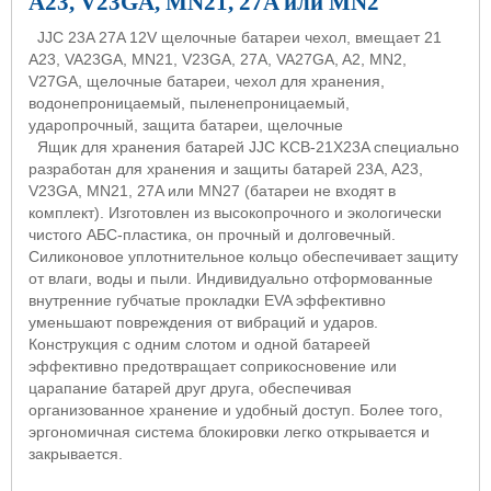
A23, V23GA, MN21, 27A или MN2
JJC 23A 27A 12V
щелочные
батареи
чехол
,
вмещает
21
A23, VA23GA, MN21, V23GA, 27A, VA27GA, A2, MN2,
V27GA,
щелочные
батареи
,
чехол
для
хранения
,
водонепроницаемый
,
пыленепроницаемый
,
ударопрочный
,
защита
батареи
,
щелочные
Ящик
для
хранения
батарей
JJC KCB-21X23A
специально
разработан
для
хранения
и
защиты
батарей
23A, A23,
V23GA, MN21, 27A
или
MN27 (
батареи
не
входят
в
комплект
).
Изготовлен из высокопрочного и экологически
чистого АБС-пластика, он прочный и долговечный.
Силиконовое уплотнительное кольцо обеспечивает защиту
от влаги, воды и пыли. Индивидуально отформованные
внутренние губчатые прокладки
EVA
эффективно
уменьшают повреждения от вибраций и ударов.
Конструкция с одним слотом и одной батареей
эффективно предотвращает соприкосновение или
царапание батарей друг друга, обеспечивая
организованное хранение и удобный доступ. Более того,
эргономичная система блокировки легко открывается и
закрывается.