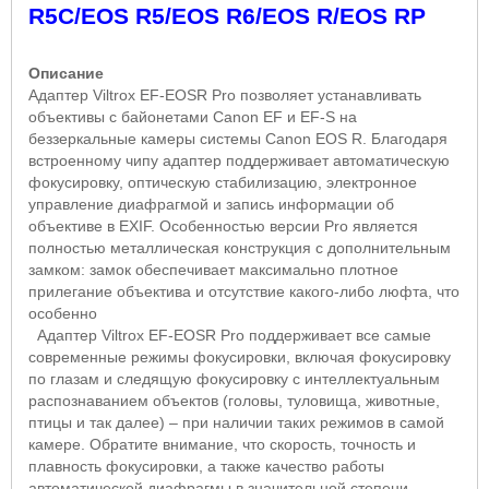
R5C/EOS R5/EOS R6/EOS R/EOS RP
Описание
Адаптер Viltrox EF-EOSR Pro позволяет устанавливать
объективы с байонетами Canon EF и EF-S на
беззеркальные камеры системы Canon EOS R. Благодаря
встроенному чипу адаптер поддерживает автоматическую
фокусировку, оптическую стабилизацию, электронное
управление диафрагмой и запись информации об
объективе в EXIF. Особенностью версии Pro является
полностью металлическая конструкция с дополнительным
замком: замок обеспечивает максимально плотное
прилегание объектива и отсутствие какого-либо люфта, что
особенно
Адаптер Viltrox EF-EOSR Pro поддерживает все самые
современные режимы фокусировки, включая фокусировку
по глазам и следящую фокусировку с интеллектуальным
распознаванием объектов (головы, туловища, животные,
птицы и так далее) – при наличии таких режимов в самой
камере. Обратите внимание, что скорость, точность и
плавность фокусировки, а также качество работы
автоматической диафрагмы в значительной степени