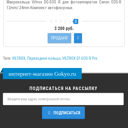
Макрокольца Viltrox DG-EOS R для фотоаппаратов Canon EOS-R
12mm/ 24mm Комплект автофокусных..
0
3 200 руб.
ПРОДАНО
Теги:
VILTROX
,
Переходное кольцо
,
VILTROX EF-EOS R Pro
интернет-магазин Gokyo.ru
ПОДПИСАТЬСЯ НА РАССЫЛКУ
ПОДПИСАТЬСЯ