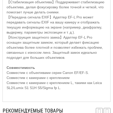
【
Стабилизация объектива
】
Поддерживает стабилизацию
объектива, делая фокусировку более точной и четкой, что
помогает лучше делать снимки.
【
Передача сигнала
EXIF】
Адаптер
EF
-
L Pro
может
передавать сигналы
EXIF
на вашу камеру и отображать
текущую информацию на экране (например, диафрагму,
выдержку, параметры экспозиции и т. д.).
【
Конструкция защитного замка
】
Адаптер
EF
-
L Pro
оснащен защитным замком, который делает фиксацию
объектива более плотной и позволяет избежать проблем,
связанных с износом линз. Защитный замок идеально
подходит для больших объективов.
Совместимость
Совместим с объективами серии
Canon EF
/
EF
-
S
.
Совместим с камерами с креплением
Совместим с камерами с креплением
L
, такими как
Leica
SL
2/
Lumix S
1
S
1
H S
5/
Sigma fp L
.
РЕКОМЕНДУЕМЫЕ ТОВАРЫ