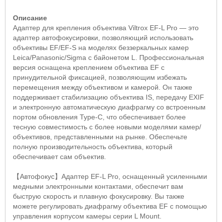
Описание
Адаптер для крепления объектива
Viltrox EF
-
L Pro
— это
адаптер автофокусировки, позволяющий использовать
объективы
EF
/
EF
-
S
на моделях беззеркальных камер
Leica
/
Panasonic
/
Sigma
с байонетом
L
. Профессиональная
версия оснащена креплением объектива
EF
с
принудительной фиксацией, позволяющим избежать
перемещения между объективом и камерой. Он также
поддерживает стабилизацию объектива
IS
, передачу
EXIF
и электронную автоматическую диафрагму со встроенным
портом обновления
Type
-
C
, что обеспечивает более
тесную совместимость с более новыми моделями камер/
объективов, представленными на рынке. Обеспечьте
полную производительность объектива, который
обеспечивает сам объектив.
【
Автофокус
】
Адаптер
EF
-
L Pro
, оснащенный усиленными
медными электронными контактами, обеспечит вам
быструю скорость и плавную фокусировку. Вы также
можете регулировать диафрагму объектива
EF
с помощью
управления корпусом камеры серии
L Mount
.