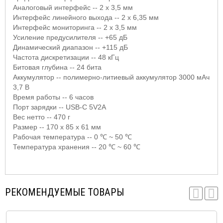
Аналоговый интерфейс -- 2
x
3,5 мм
Интерфейс линейного выхода -- 2
x
6,35 мм
Интерфейс мониторинга -- 2
x
3,5 мм
Усиление предусилителя -- +65 дБ
Динамический диапазон -- +115 дБ
Частота дискретизации -- 48 кГц
Битовая глубина -- 24 бита
Аккумулятор -- полимерно-литиевый аккумулятор 3000 мАч
3,7 В
Время работы -- 6 часов
Порт зарядки --
USB
-
C
5
V
2
A
Вес нетто -- 470 г
Размер -- 170 х 85 х 61 мм
Рабочая температура -- 0
℃
~ 50
℃
Температура хранения -- 20
℃
~ 60
℃
РЕКОМЕНДУЕМЫЕ ТОВАРЫ