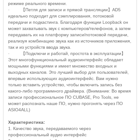
режиме реального времени.
·
【
Петля для записи и прямой трансляции
】AD
5
идеально подходит для сэмплирования, потоковой
передачи и подкастинга.
Благодаря функции
Loopback
он
может захватывать звук с компьютеров/телефонов, а затем
передавать их на платформу записи/потоковой передачи,
реализуя комбинацию звука как из источников приложения,
так и из устройств ввода звука.
·
【
Подключи и работай, простота в эксплуатации
】
Этот многофункциональный аудиоинтерфейс обладает
мощными функциями и имеет множество входных и
выходных каналов.
Это лучший выбор для пользователей,
впервые использующих аудиоинтерфейс.
Вам нужно
только вставить устройство, чтобы включить запись без
какого-либо программного драйвера.
(Внимание: Во время
записи профессиональное ПО
CUBASE
,
Pro Tools
, не
может распознать наше ПО, нужно прогонять через ПО
ASIO
4
ALL
)
Характеристика:
1. Качество звука, передаваемого через
профессиональный аудио интерфейс