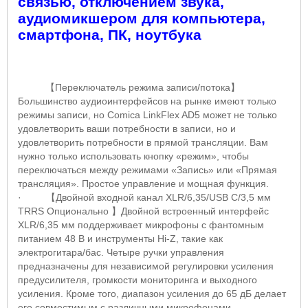
связью, отключением звука,
аудиомикшером для компьютера,
смартфона, ПК, ноутбука
【
Переключатель режима записи/потока
】
Большинство аудиоинтерфейсов на рынке имеют только
режимы записи, но
Comica LinkFlex AD
5 может не только
удовлетворить ваши потребности в записи, но и
удовлетворить потребности в прямой трансляции.
Вам
нужно только использовать кнопку «режим», чтобы
переключаться между режимами «Запись» или «Прямая
трансляция».
Простое управление и мощная функция.
·
【
Двойной входной канал
XLR
/6,35/
USB C
/3,5 мм
TRRS
Опционально
】
Двойной встроенный интерфейс
XLR
/6,35 мм поддерживает микрофоны с фантомным
питанием 48 В и инструменты
Hi
-
Z
, такие как
электрогитара/бас.
Четыре ручки управления
предназначены для независимой регулировки усиления
предусилителя, громкости мониторинга и выходного
усиления.
Кроме того, диапазон усиления до 65 дБ делает
его совместимым с различными микрофонами.