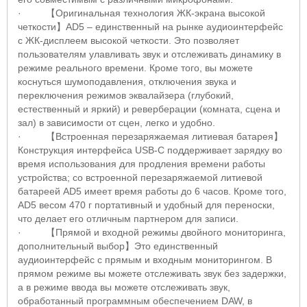
·
【
Оригинальная технология ЖК-экрана высокой
четкости
】AD
5
– единственный на рынке аудиоинтерфейс
с ЖК-дисплеем высокой четкости.
Это позволяет
пользователям улавливать звук и отслеживать динамику в
режиме реального времени.
Кроме того, вы можете
коснуться шумоподавления, отключения звука и
переключения режимов эквалайзера (глубокий,
естественный и яркий) и реверберации (комната, сцена и
зал) в зависимости от сцен, легко и удобно.
·
【
Встроенная перезаряжаемая литиевая батарея
】
Конструкция интерфейса
USB
-
C
поддерживает зарядку во
время использования для продления времени работы
устройства;
со встроенной перезаряжаемой литиевой
батареей
AD
5 имеет время работы до 6 часов.
Кроме того,
AD
5 весом 470 г портативный и удобный для переноски,
что делает его отличным партнером для записи.
·
【
Прямой и входной режимы двойного мониторинга,
дополнительный выбор
】
Это единственный
аудиоинтерфейс с прямым и входным мониторингом.
В
прямом режиме вы можете отслеживать звук без задержки,
а в режиме ввода вы можете отслеживать звук,
обработанный программным обеспечением
DAW
, в