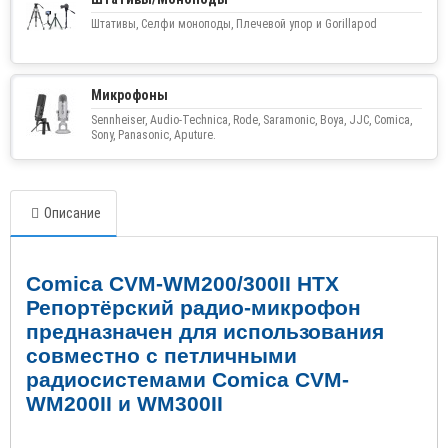
Штативы, Селфи моноподы, Плечевой упор и Gorillapod
Микрофоны
Sennheiser, Audio-Technica, Rode, Saramonic, Boya, JJC, Comica,
Sony, Panasonic, Aputure.
Описание
Comica CVM-WM200/300
II
HTX
Репортёрский радио-микрофон
предназначен для использования
совместно с петличными
радиосистемами Comica CVM-
WM200
II
и WM300
II