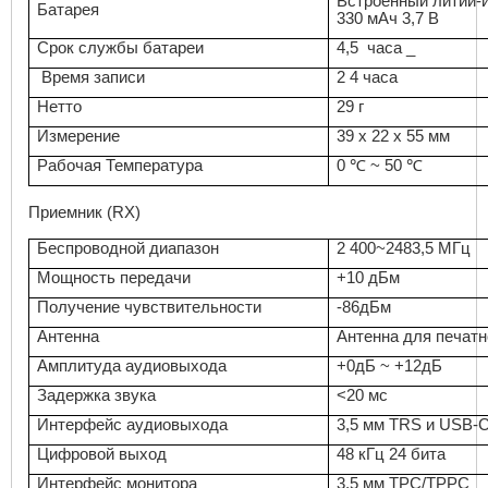
Встроенный литий-
Батарея
330
мАч 3,7 В
Срок службы батареи
4,5 часа _
Время записи
2 4 часа
Нетто
29 г
Измерение
39 х 22 х 55 мм
Рабочая Температура
0 ℃ ~ 50 ℃
Приемник (RX)
Беспроводной диапазон
2 400~2483,5 МГц
Мощность передачи
+10 дБм
Получение чувствительности
-86дБм
Антенна
Антенна для печат
Амплитуда аудиовыхода
+0дБ ~ +12дБ
Задержка звука
<20 мс
Интерфейс аудиовыхода
3,5 мм
TRS
и
USB
-
Цифровой выход
48 кГц 24 бита
Интерфейс монитора
3,5 мм ТРС/ТРРС