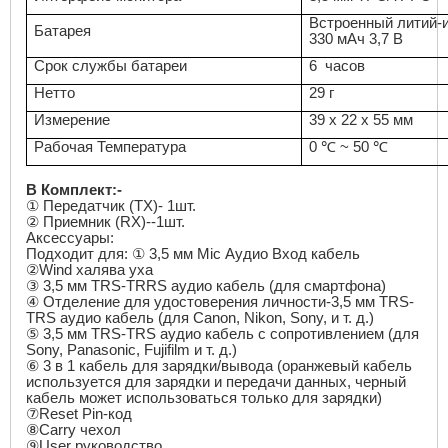
Встроенный литий-
Батарея
330
мАч 3,7 В
Срок службы батареи
6 часов
Нетто
29 г
Измерение
39 х 22 х 55 мм
Рабочая Температура
0 ℃ ~ 50 ℃
В Комплект:-
①
Передатчик (
TX
)- 1шт.
②
Приемник (
RX
)--1шт.
Аксессуары:
Подходит для:
①
3,5 мм
Mic
Аудио Вход кабел
ь
②Wind
халява
уха
③
3,5 мм
TRS
-
TRRS
аудио кабель (для смартфона
)
④
Отделение для удостоверения личности-3,5 мм
TRS
-
TRS
аудио кабель (для
Canon
,
Nikon
,
Sony
, и т. д.)
⑤
3,5 мм
TRS
-
TRS
аудио кабель с сопротивлением (для
Sony
,
Panasonic
,
Fujifilm
и т. д.
)
⑥
3 в 1 кабель
для зарядки/вывода (оранжевый кабель
используется для зарядки и передачи данных, черный
кабель может использоваться только для зарядки)
⑦Reset Pin
-ко
д
⑧Carry
чехо
л
⑨User
руководств
о