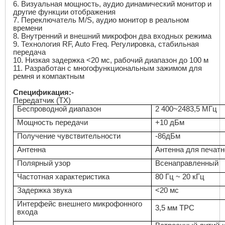
6. Визуальная мощность, аудио динамический монитор и
другие функции отображения
7. Переключатель
M
/
S
, аудио монитор в реальном
времени
8. Внутренний и внешний микрофон два входных режима
9. Технология
RF
,
Auto Freq
. Регулировка, стабильная
передача
10. Низкая задержка <20 мс, рабочий диапазон до 100 м
11. Разработан с многофункциональным зажимом для
ремня и компактным
Спецификация
:-
Передатчик (ТХ)
Беспроводной диапазон
2 400~2483,5 МГц
Мощность передачи
+10 дБм
Получение чувствительности
-86дБм
Антенна
Антенна для печат
Полярный узор
Всенаправленный
Частотная характеристика
80 Гц ~ 20 кГц
Задержка звука
<20 мс
Интерфейс внешнего микрофонного
3,5 мм ТРС
входа