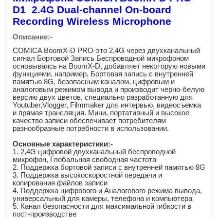
D1 2.4G Dual-channel On-board
Recording Wireless Microphone
Описание:
-
COMICA BoomX
-
D PRO
-это 2,4
G
через двухканальный
сигнал Бортовой Запись Беспроводной микрофоном
основываясь на
BoomX
-
D
, добавляет некоторую новыми
функциями, например, Бортовая запись с внутренней
памятью 8
G
, безопасным каналом, цифровым и
аналоговым режимом вывода и производит черно-белую
версию двух цветов, специально разработанную для
Youtuber
,
Vlogger
,
Filmmaker
для интервью, видеосъемка
и прямая трансляция. Мини, портативный и высокое
качество записи обеспечивает потребителям
разнообразные потребности в использовании.
Основные характеристики:
-
1. 2,4
G
цифровой двухканальный беспроводной
микрофон, Глобальная свободная частота
2. Поддержка бортовой записи с внутренней памятью 8
G
3. Поддержка высокоскоростной передачи и
копирования файлов записи
4. Поддержка цифрового и Аналогового режима вывода,
универсальный для камеры, телефона и компьютера
5. Канал безопасности для максимальной гибкости в
пост-производстве