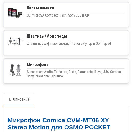
Карты памяти
SD, microSD, Compact Flash, Sony SBS и XD.
Штативы/Моноподы
Штативы, Селфи моноподы, Плечевой упор и Gorillapod
Микрофоны
Sennheiser, Audio-Technica, Rode, Saramonic, Boya, JJC, Comica,
Sony, Panasonic, Aputure.
Описание
Микрофон
Comica CVM-MT06 XY
Stereo Motion
для
OSMO POCKET