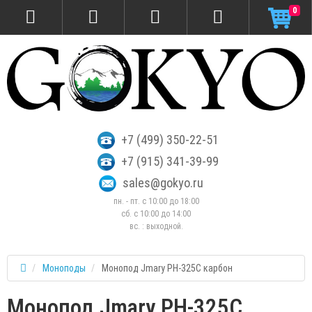
0
+7 (499) 350-22-51
+7 (915) 341-39-99
sales@gokyo.ru
пн. - пт. с 10:00 до 18:00
сб. c 10:00 до 14:00
вс. : выходной.
Моноподы
Монопод Jmary PH-325C карбон
Монопод Jmary PH-325C