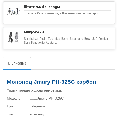
Штативы/Моноподы
Штативы, Селфи моноподы, Плечевой упор и Gorillapod
Микрофоны
Sennheiser, Audio-Technica, Rode, Saramonic, Boya, JJC, Comica,
Sony, Panasonic, Aputure.
Описание
Монопод Jmary PH-325C карбон
Технические характеристики:
Модель................Jmary PH-325C
Цвет................Чёрный
Тип................монопод