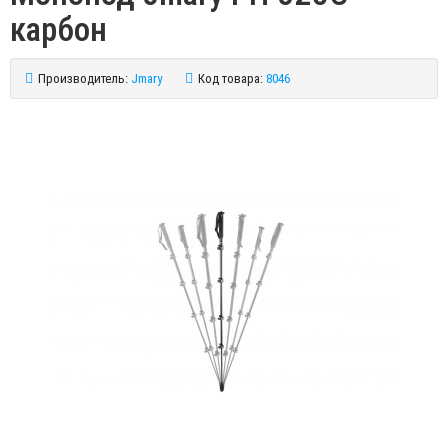
карбон
Производитель:
Jmary
Код товара:
8046