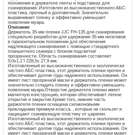
положении в держателе ленты и подставках для
сканирования; Изготовлен из высококачественного АБС-
пластика, прочный и долговечный; Значительно
выравнивает пленку и эффективно уменьшает
появление муара.
Описание
Держатель 35-мм пленки
JJC FH
-135 для сканирования
специально разработан для удержания 35-мм негативов
в горизонтальном положении для обеспечения
надлежащего сканирования с помощью стандартного
планшетного сканера с блоком подсветки/
прозрачности.
Область сканирования составляет
9,0
x
1,1"/ 228,5
x
27,9 мм.
Изготовленный из высококачественного и экологически
чистого АБС-пластика, этот держатель пленки прочен и
обеспечивает долгие годы надежного использования. Он
имеет лист прозрачной маски и держатель пленки может
значительно сгладить пленку и эффективно уменьшить
появление муара.Отверстие держателя пленки имеет
магнитную конструкцию, которая обеспечивает легкое
открытие и закрытие.Кроме того, нижняя часть
держателя пленки оснащена силиконовыми
прокладками премиум-класса. , которые не скользят и
защищают сканирующую пластину от царапин.
Изготовленный из высококачественного и экологически
чистого АБС-пластика, этот держатель пленки прочен и
обеспечивает долгие годы надежного использования. Он
имеет лист прозрачной маски и держатель пленки может