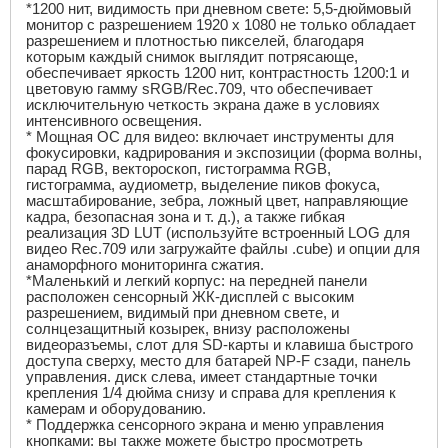
*1200 нит, видимость при дневном свете: 5,5-дюймовый
монитор с разрешением 1920
x
1080 не только обладает
разрешением и плотностью пикселей, благодаря
которым каждый снимок выглядит потрясающе,
обеспечивает яркость 1200 нит, контрастность 1200:1 и
цветовую гамму
sRGB
/
Rec
.709, что обеспечивает
исключительную четкость экрана даже в условиях
интенсивного освещения.
* Мощная ОС для видео: включает инструменты для
фокусировки, кадрирования и экспозиции (форма волны,
парад
RGB
, вектороскоп, гистограмма
RGB
,
гистограмма, аудиометр, выделение пиков фокуса,
масштабирование, зебра, ложный цвет, направляющие
кадра, безопасная зона и т. д.), а также гибкая
реализация 3
D LUT
(используйте встроенный
LOG
для
видео
Rec
.709 или загружайте файлы .
cube
) и опции для
анаморфного мониторинга сжатия.
*Маленький и легкий корпус: на передней панели
расположен сенсорный ЖК-дисплей с высоким
разрешением, видимый при дневном свете, и
солнцезащитный козырек, внизу расположены
видеоразъемы, слот для
SD
-карты и клавиша быстрого
доступа сверху, место для батарей
NP
-
F
сзади, панель
управления. диск слева, имеет стандартные точки
крепления 1/4 дюйма снизу и справа для крепления к
камерам и оборудованию.
* Поддержка сенсорного экрана и меню управления
кнопками: вы также можете быстро просмотреть