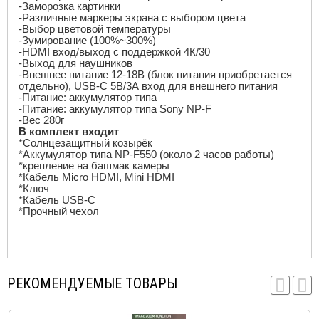
-Заморозка картинки
-Различные маркеры экрана с выбором цвета
-Выбор цветовой температуры
-Зумирование (100%~300%)
-
HDMI
вход/выход с поддержкой 4К/30
-Выход для наушников
-Внешнее питание 12-18В (блок питания приобретается
отдельно),
USB
-
C
5В/3А вход для внешнего питания
-Питание: аккумулятор типа
-Питание: аккумулятор типа
Sony NP
-
F
-Вес 280г
В комплект входит
*Солнцезащитный козырёк
*Аккумулятор типа
NP
-
F
550 (около 2 часов работы)
*крепление на башмак камеры
*Кабель
Micro HDMI
,
Mini HDMI
*Ключ
*Кабель
USB
-
C
*Прочный чехол
РЕКОМЕНДУЕМЫЕ ТОВАРЫ