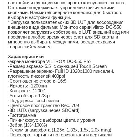
настройки и функции меню, просто коснувшись экрана.
Он также поддерживает управление физическими
кнопками. Нажмите/поверните колесико для быстрого
выбора и настройки функций.
* Загрузка пользовательских 3
D LUT
для воссоздания
внешнего вида фильма: Монитор серии
viltrox DC
-550
позволяет загружать собственные
LUT
, внешний вид или
профили в любое время через слот для
SD
-карты и
мгновенно выбирать между ними, всегда сохраняя
творческий замысел.
Характеристики
-экрана монитора
VILTROX DC
-550
Pro
-Размер экрана:- 5.5" с функцией
Touch Screen
-Разрешение экрана:-
FullHD
1920
x
1080 пикселей,
плотность пикселей 400
ppi
-Соотношение сторон:- 16:9
-Яркость:- 1200нит
-Контраст:- 1200:1
-Углы обзора: 178гр
-Поддержка
Touch
меню
-Цветовое пространство
Rec
. 709
-3
D LUTs
(загрузка через
SDCard
)
-Гистограмма
-Пикинг фокус с выбором цвета и уровня
-Зебра (1%~100%)
-Режим анаморфота (1.25
x
, 1.33
x
, 1.5
x
, 2.0
x mag
)
-Переворот картинки по горизонтали и вертикали