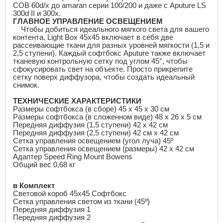
COB
60
d
/
x
до
amaran
серии 100/200 и даже с
Aputure LS
300
d II
и 300
x
.
ГЛАВНОЕ УПРАВЛЕНИЕ ОСВЕЩЕНИЕМ
Чтобы добиться идеального мягкого света для вашего
контента,
Light Box
45
x
45 включает в себя две
рассеивающие ткани для разных уровней мягкости (1,5 и
2,5 ступени). Каждый софтбокс
Aputure
также включает
тканевую контрольную сетку под углом 45°, чтобы
сфокусировать свет на объекте.
Просто прикрепите
сетку поверх диффузора, чтобы создать идеальный
снимок.
ТЕХНИЧЕСКИЕ ХАРАКТЕРИСТИКИ
Размеры софтбокса (в сборе) 45 x 45 x 30 см
Размеры софтбокса (в сложенном виде) 48 x 26 x 5 см
Передняя диффузия (1,5 ступени) 42 x 42 см
Передняя диффузия (2,5 ступени) 42 см x 42 см
Сетка управления освещением (угол луча) 45º
Сетка управления освещением (размеры) 42 x 42 см
Адаптер
Speed Ring Mount Bowens
Общий
вес
0,68
кг
в Комплект
Световой короб 45x45 Софтбокс
Сетка управления светом из ткани (45º)
Передняя диффузия 1
Передняя диффузия 2