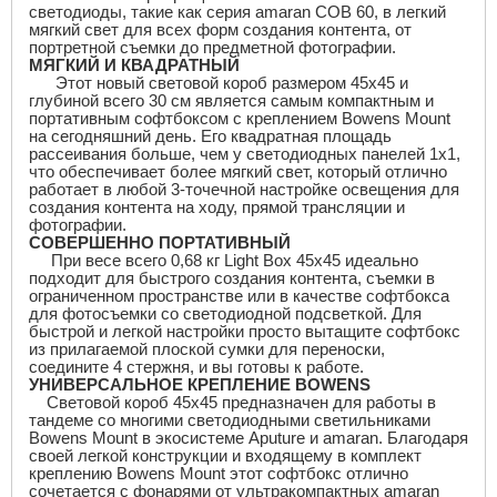
светодиоды, такие как серия
amaran COB
60, в легкий
мягкий свет для всех форм создания контента, от
портретной съемки до предметной фотографии.
МЯГКИЙ И КВАДРАТНЫЙ
Этот новый световой короб размером 45
x
45 и
глубиной всего 30 см является самым компактным и
портативным софтбоксом с креплением
Bowens Mount
на сегодняшний день. Его квадратная площадь
рассеивания больше, чем у светодиодных панелей 1
x
1,
что обеспечивает более мягкий свет, который отлично
работает в любой 3-точечной настройке освещения для
создания контента на ходу, прямой трансляции и
фотографии.
СОВЕРШЕННО ПОРТАТИВНЫЙ
При весе всего 0,68 кг Light Box 45x45 идеально
подходит для быстрого создания контента, съемки в
ограниченном пространстве или в качестве софтбокса
для фотосъемки со светодиодной подсветкой. Для
быстрой и легкой настройки просто вытащите софтбокс
из прилагаемой плоской сумки для переноски,
соедините 4 стержня, и вы готовы к работе.
УНИВЕРСАЛЬНОЕ КРЕПЛЕНИЕ
BOWENS
Световой короб 45
x
45 предназначен для работы в
тандеме со многими светодиодными светильниками
Bowens Mount
в экосистеме
Aputure
и
amaran
. Благодаря
своей легкой конструкции и входящему в комплект
креплению
Bowens Mount
этот софтбокс отлично
сочетается с фонарями от ультракомпактных
amaran