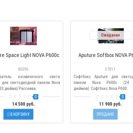
Ожидание
re Space Light NOVA P600c
Aputure Softbox NOVA P
86096
67011
иватель космического света
Софтбокс Aputure для свето
e для светодиодной панели Nova
панели Nova P600c (24
33 дюйма) Рассеива..
дюймов) Софтбокс Nova P600..
0
0
14 500 руб.
11 900 руб.
В КОРЗИНУ
ПРОДАНО