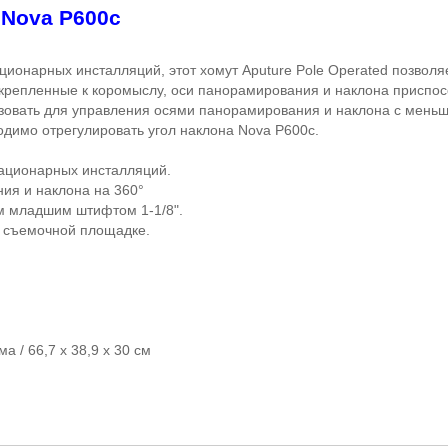
 Nova P600c
ционарных инсталляций, этот хомут Aputure Pole Operated позвол
рикрепленные к коромыслу, оси панорамирования и наклона приспо
ьзовать для управления осями панорамирования и наклона с меньш
одимо отрегулировать угол наклона Nova P600c.
тационарных инсталляций.
ия и наклона на 360°
м младшим штифтом 1-1/8".
а съемочной площадке.
/ 66,7 х 38,9 х 30 см