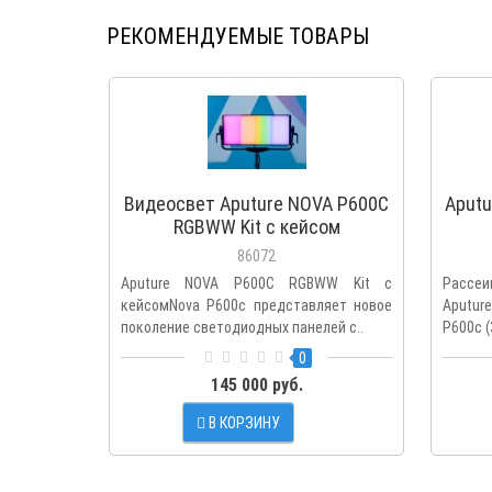
РЕКОМЕНДУЕМЫЕ ТОВАРЫ
Видеосвет Aputure NOVA P600C
Aputu
RGBWW Kit с кейсом
86072
Aputure NOVA P600C RGBWW Kit с
Рассе
кейсомNova P600c представляет новое
Aputur
поколение светодиодных панелей с..
P600c (
0
145 000 руб.
В КОРЗИНУ