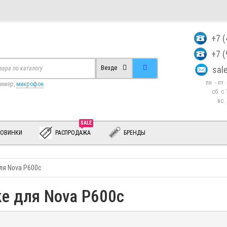
+7 
+7 
sa
Везде
пн. - пт
ример,
микрофон
сб. c 
вс.
SALE
ОВИНКИ
РАСПРОДАЖА
БРЕНДЫ
для Nova P600c
ke для Nova P600c