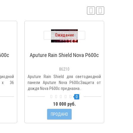
Ожидание
600c
Aputure Rain Shield Nova P600c
Соф
86210
диодной
Aputure Rain Shield для светодиодной
Aputure
 x 36
панели Aputure Nova P600cЗащита от
120 ЯРКИЙ
дождя Nova P600c предназна..
120 предс
0
10 000 руб.
ПРОДАНО