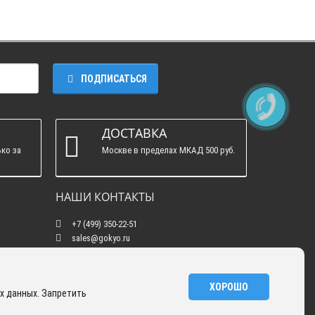
ПОДПИСАТЬСЯ
ДОСТАВКА
ко за
Москве в пределах МКАД 500 руб.
НАШИ КОНТАКТЫ
+7 (499) 350-22-51
sales@gokyo.ru
пн. - пт. : с 10:00 до 18:00 сб. c 10:00 до 14:00
воскресенье : выходной.
г. Москва, Россия, Улица Сущёвский Вал, 5
ХОРОШО
х данных. Запретить
с20