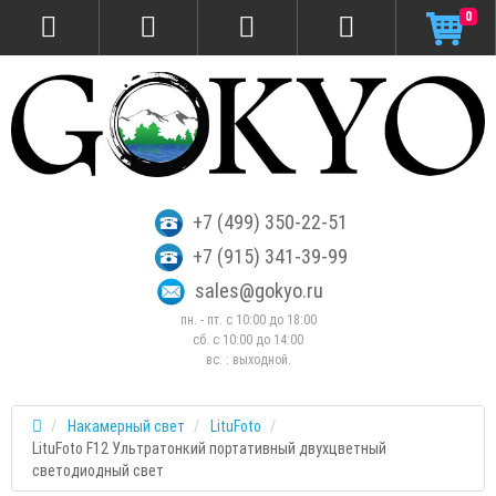
0
+7 (499) 350-22-51
+7 (915) 341-39-99
sales@gokyo.ru
пн. - пт. с 10:00 до 18:00
сб. c 10:00 до 14:00
вс. : выходной.
Накамерный свет
LituFoto
LituFoto F12 Ультратонкий портативный двухцветный
светодиодный свет