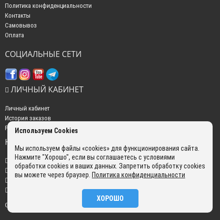
Политика конфиденциальности
Контакты
Самовывоз
Оплата
СОЦИАЛЬНЫЕ СЕТИ
ЛИЧНЫЙ КАБИНЕТ
Личный кабинет
История заказов
Рассылка новостей
Используем Cookies
НАШИ КОНТАКТЫ
Мы используем файлы «cookies» для функционирования сайта.
Нажмите "Хорошо", если вы соглашаетесь с условиями
+7 (499) 350-22-51
обработки cookies и ваших данных. Запретить обработку cookies
sales@gokyo.ru
вы можете через браузер.
Политика конфиденциальности
пн. - пт. : с 10:00 до 18:00 сб. c 10:00 до 14:00 воскресенье : выходной.
г. Москва, Россия, Улица Сущёвский Вал, 5 с20
ХОРОШО
GOKYO © 2026