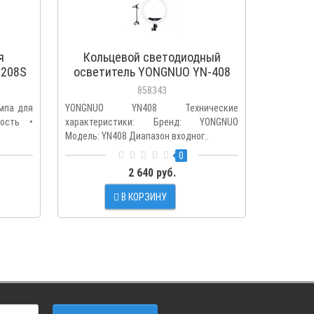
я
Кольцевой светодиодный
Кольц
-208S
осветитель YONGNUO YN-408
1
дная
(3200K-5600K)
858343
мпа для
YONGNUO YN408 Технические
Jmary F
ность •
характеристики: Бренд: YONGNUO
Кольцева
Модель: YN408 Диапазон входног..
для гадже
0
2 640 руб.
В КОРЗИНУ