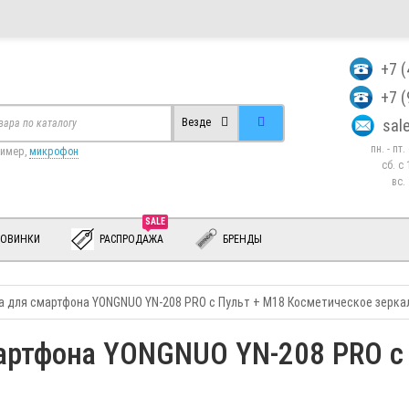
+7 
+7 
sa
Везде
пн. - пт
ример,
микрофон
сб. c 
вс.
SALE
ОВИНКИ
РАСПРОДАЖА
БРЕНДЫ
а для смартфона YONGNUO YN-208 PRO c Пульт + M18 Косметическое зерка
артфона YONGNUO YN-208 PRO c 