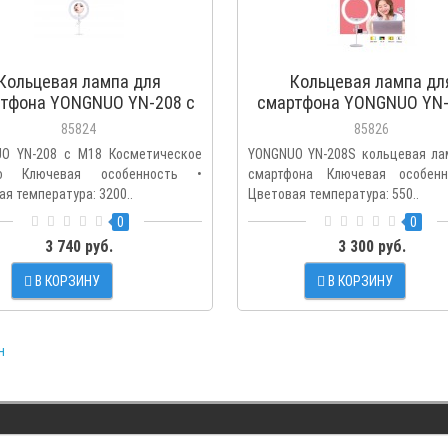
Кольцевая лампа для
Кольцевая лампа дл
тфона YONGNUO YN-208 c
смартфона YONGNUO YN
 Косметическое зеркало
портативная светодио
85824
85826
O YN-208 c M18 Косметическое
YONGNUO YN-208S кольцевая ла
ло Ключевая особенность •
смартфона Ключевая особен
я температура: 3200..
Цветовая температура: 550..
0
0
3 740 руб.
3 300 руб.
В КОРЗИНУ
В КОРЗИНУ
н