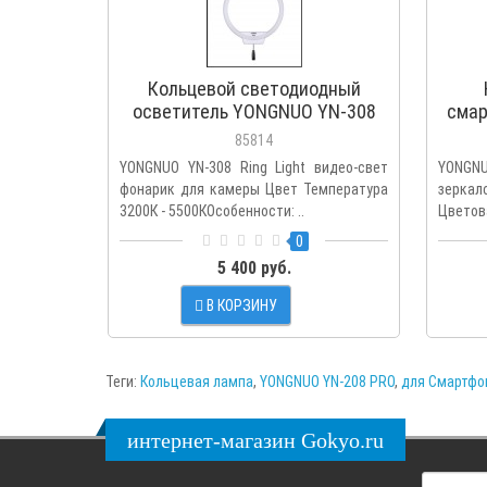
Кольцевой светодиодный
осветитель YONGNUO YN-308
смар
(3200K-5500K) с диаметром
M18
85814
50см.
YONGNUO YN-308 Ring Light видео-свет
YONGNU
фонарик для камеры Цвет Температура
зерка
3200К - 5500КОсобенности: ..
Цветова
0
5 400 руб.
В КОРЗИНУ
Теги:
Кольцевая лампа
,
YONGNUO YN-208 PRO
,
для Смартфо
интернет-магазин Gokyo.ru