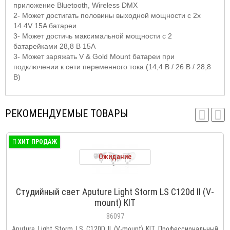
приложение
Bluetooth
,
Wireless DMX
2- Может достигать половины выходной мощности с 2
x
14.4
V
15
A
батареи
3- Может достичь максимальной мощности с 2
батарейками 28,8 В 15
A
3- Может заряжать
V
&
Gold Mount
батареи при
подключении к сети переменного тока (14,4 В / 26 В / 28,8
В)
РЕКОМЕНДУЕМЫЕ ТОВАРЫ
ХИТ ПРОДАЖ
Ожидание
Студийный свет Aputure Light Storm LS C120d II (V-
mount) KIT
86097
Aputure Light Storm LS C120D II (V-mount) KIT Профессиональный