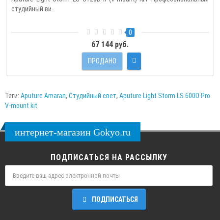
студийный ви..
0
67 144 руб.
ПРОДАНО
Теги:
Aputure Amaran
,
Студийный свет
,
Aputure Light Storm LS 600D Pro
V-mount kit
интернет-магазин Gokyo.ru
ПОДПИСАТЬСЯ НА РАССЫЛКУ
ПОДПИСАТЬСЯ