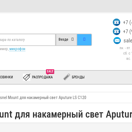
+7 
+7 
sa
Везде
пн. - пт
ример,
микрофон
сб. c 
вс.
SALE
ОВИНКИ
РАСПРОДАЖА
БРЕНДЫ
esnel Mount для накамерный свет Aputure LS C120
ount для накамерный свет Aputu