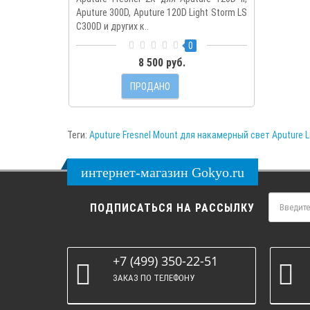
Aputure 300D, Aputure 120D Light Storm LS
C300D и других к..
0
8 500 руб.
ПРОДАНО
Теги:
Aputure Fresnel Mount для накамерный свет Aputure 
интернет-магазин Gokyo.ru
ПОДПИСАТЬСЯ НА РАССЫЛКУ
+7 (499) 350-22-51
ЗАКАЗ ПО ТЕЛЕФОНУ