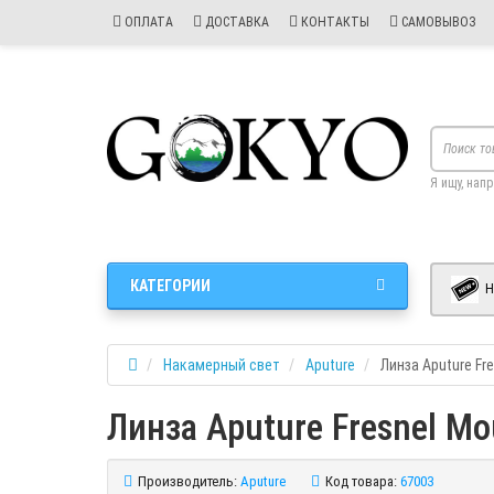
ОПЛАТА
ДОСТАВКА
КОНТАКТЫ
САМОВЫВОЗ
Я ищу, нап
КАТЕГОРИИ
Н
Накамерный свет
Aputure
Линза Aputure Fr
Линза Aputure Fresnel M
Производитель:
Aputure
Код товара:
67003