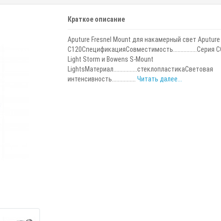
Краткое описание
Aputure Fresnel Mount для накамерный свет Aputure
C120СпецификацияСовместимость................Серия 
Light Storm и Bowens S-Mount
LightsМатериал................стеклопластикаСветовая
интенсивность................
Читать далее...