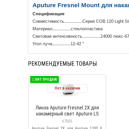
Aputure Fresnel Mount для нак
Спецификация
Совместимость................Серия COB 120 Light 
Материал................стеклопластика
Световая интенсивность................14000 люкс-
Угол луча................12-42 °
РЕКОМЕНДУЕМЫЕ ТОВАРЫ
ХИТ ПРОДАЖ
Нет в наличии
Линза Aputure Fresnel 2X для
накамерный свет Aputure LS
C120, LS C120 II, LS C300d
67005
Aputure Fresnel 2X для Aputure 120D II,