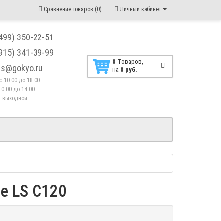
Сравнение товаров (0)
Личный кабинет
(499) 350-22-51
(915) 341-39-99
0
Tоваров,
les@gokyo.ru
на
0 руб.
. с 10:00 до 18:00
10:00 до 14:00
 : выходной.
re LS C120