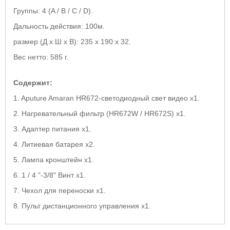
Группы: 4 (A / B / C / D).
Дальность действия: 100м.
размер (Д х Ш х В): 235 х 190 х 32.
Вес нетто: 585 г.
Содержит:
1. Aputure Amaran HR672-светодиодный свет видео x1.
2. Нагревательный фильтр (HR672W / HR672S) x1.
3. Адаптер питания x1.
4. Литиевая батарея х2.
5. Лампа кронштейн x1.
6. 1 / 4 "-3/8" Винт x1.
7. Чехол для переноски х1.
8. Пульт дистанционного управления x1.