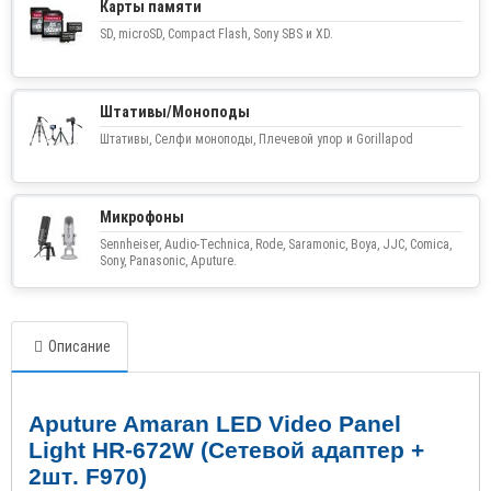
Карты памяти
SD, microSD, Compact Flash, Sony SBS и XD.
Штативы/Моноподы
Штативы, Селфи моноподы, Плечевой упор и Gorillapod
Микрофоны
Sennheiser, Audio-Technica, Rode, Saramonic, Boya, JJC, Comica,
Sony, Panasonic, Aputure.
Описание
Aputure Amaran LED Video Panel
Light HR-672W (
Сетевой адаптер
+
2
шт
.
F970)