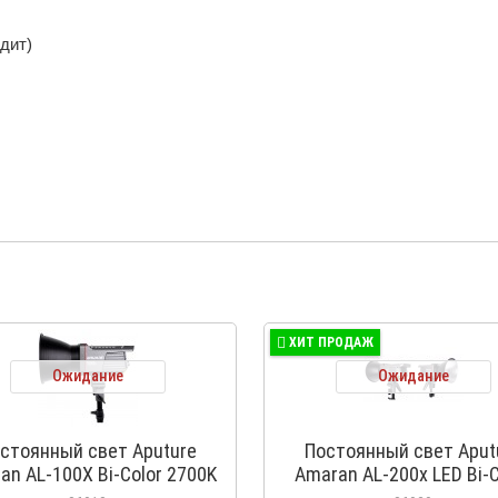
дит)
ХИТ ПРОДАЖ
Ожидание
Ожидание
стоянный свет Aputure
Постоянный свет Aput
an AL-100X Bi-Color 2700K
Amaran AL-200x LED Bi-C
до 6500K
2700-6500K