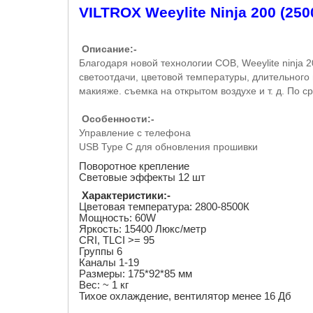
VILTROX Weeylite Ninja 200 (25
Описание
:-
Благодаря новой технологии
COB
,
Weeylite ninja
2
светоотдачи, цветовой температуры, длительного
макияже. съемка на открытом воздухе и т. д. По 
Особенности:
-
Управление с телефона
USB Type C
для обновления прошивки
Поворотное крепление
Световые эффекты 12 шт
Характеристики:
-
Цветовая температура: 2800-8500К
Мощность: 60
W
Яркость: 15400 Люкс/метр
CRI, TLCI >= 95
Группы 6
Каналы 1-19
Размеры: 175*92*85 мм
Вес: ~ 1 кг
Тихое охлаждение, вентилятор менее 16 Дб