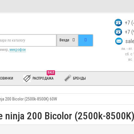
+7 
+7 
sa
Везде
пн. - пт
ример,
микрофон
сб. c 
вс.
SALE
ОВИНКИ
РАСПРОДАЖА
БРЕНДЫ
nja 200 Bicolor (2500k-8500K) 60W
e ninja 200 Bicolor (2500k-8500K