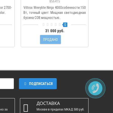
856415
or 2700-
Viltrox Weeylite Ninja 400Особенности:150
Aputure 
or..
Вт, точный цвет: Мощная светодиодная
Производи
бусина COB мощностью..
0
31 000 руб.
ПРОДАНО
ПОДПИСАТЬСЯ
ДОСТАВКА
ко за
Москве в пределах МКАД 500 руб.