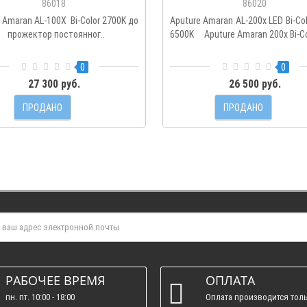
86018
86020
 Amaran AL-100X Bi-Color 2700K до
Aputure Amaran AL-200x LED Bi-Col
 прожектор постоянног..
6500K Aputure Amaran 200х Bi-Col
0
0
27 300 руб.
26 500 руб.
ПРОДАНО
ПРОДАНО
РАБОЧЕЕ ВРЕМЯ
ОПЛАТА
пн. пт. 10:00 - 18:00
Оплата производится толь