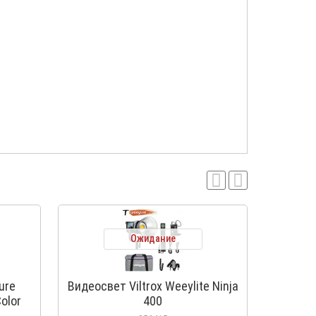
Ожидание
ure
Видеосвет Viltrox Weeylite Ninja
Сту
olor
400
Amar