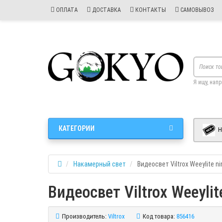
ОПЛАТА
ДОСТАВКА
КОНТАКТЫ
САМОВЫВОЗ
Я ищу, нап
КАТЕГОРИИ
Н
Накамерный свет
Видеосвет Viltrox Weeylite ni
Видеосвет Viltrox Weeylit
Производитель:
Viltrox
Код товара:
856416