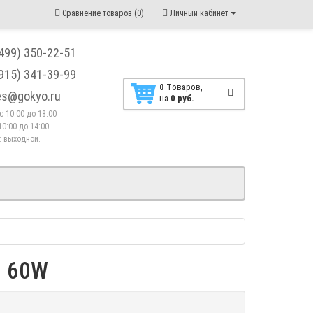
Сравнение товаров (0)
Личный кабинет
(499) 350-22-51
(915) 341-39-99
0
Tоваров,
les@gokyo.ru
на
0 руб.
. с 10:00 до 18:00
10:00 до 14:00
 : выходной.
) 60W