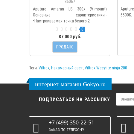
86067
Aputure Amaran LS 300x (V-mount)
Aputure
Основные характеристики:-
6500K.
•Настраиваемая точка белого 2..
0
87 000 руб.
ПРОДАНО
Теги:
Viltrox
,
Накамерный свет
,
Viltrox Weeylite ninja 200
интернет-магазин Gokyo.ru
ПОДПИСАТЬСЯ НА РАССЫЛКУ
+7 (499) 350-22-51
ЗАКАЗ ПО ТЕЛЕФОНУ